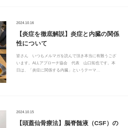
2024.10.16
【炎症を徹底解説】炎症と内臓の関係
性について
皆さん いつもメルマガを読んで頂き本当に有難うござ
います。ALLアプローチ協会 代表 山口拓也です。本
日は、「炎症に関係する内臓」というテーマ…
2024.10.15
【頭蓋仙骨療法】脳脊髄液（CSF）の