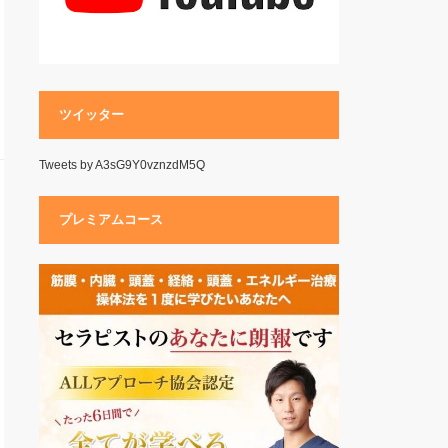
ツイッター
Tweets by A3sG9Y0vznzdM5Q
プレミアムコース