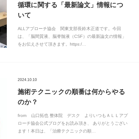
循環に関する「最新論文」情報につ
いて
ALLアプローチ協会 関東支部長鈴木正道です。今回
は、「脳間質液、脳脊髄液（CSF）の最新論文の情報」
をお伝えさせて頂きます。https:/…
2024.10.10
施術テクニックの順番は何からやる
のか？
from 山口拓也 整体院 デスク よりいつもＡＬＬアプ
ローチ協会公式ブログをお読み頂き、 ありがとうござい
ます！本日は、「治療テクニックの順…