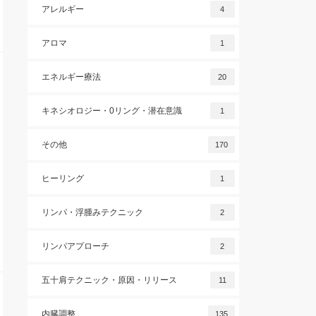
アレルギー
4
アロマ
1
エネルギー療法
20
キネシオロジー・0リング・潜在意識
1
その他
170
ヒーリング
1
リンパ・浮腫みテクニック
2
リンパアプローチ
2
五十肩テクニック・原因・リリース
11
内臓調整
135