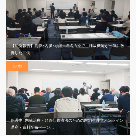
【症例報告】筋膜×内臓×頭蓋×経絡治療で、呼吸機能が一気に改
善した症例
その他
保護中: 内臓治療・頭蓋仙骨療法のための解剖生理学オンライン
講座・資料配布ページ…