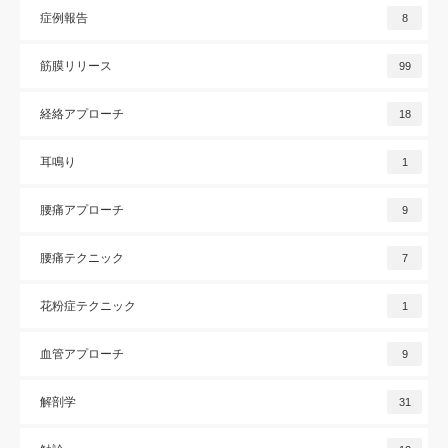
症例報告
8
筋膜リリース
99
経絡アプローチ
18
耳鳴り
1
腰痛アプローチ
9
腰痛テクニック
7
花粉症テクニック
1
血管アプローチ
9
解剖学
31