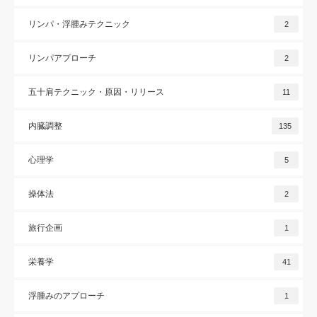
リンパ・浮腫みテクニック
2
リンパアプローチ
2
五十肩テクニック・原因・リリース
11
内臓調整
135
心理学
5
操体法
2
旅行企画
1
栄養学
41
浮腫みのアプローチ
1