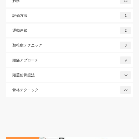
触診
12
評価方法
1
運動連鎖
2
頚椎症テクニック
3
頭痛アプローチ
9
頭蓋仙骨療法
52
骨格テクニック
22