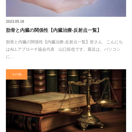
2023.05.18
肋骨と内臓の関係性【内臓治療‐反射点一覧】
肋骨と内臓の関係性【内臓治療‐反射点一覧】皆さん こんにち
はALLアプローチ協会代表 山口拓也です。最近は、パソコン
に…
その他