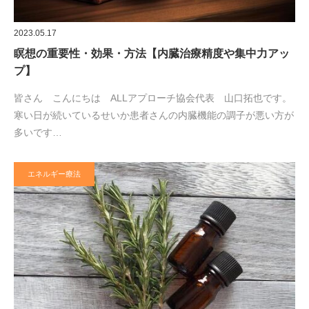
2023.05.17
瞑想の重要性・効果・方法【内臓治療精度や集中力アッ
プ】
皆さん こんにちは ALLアプローチ協会代表 山口拓也です。
寒い日が続いているせいか患者さんの内臓機能の調子が悪い方が
多いです…
エネルギー療法