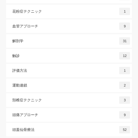
花粉症テクニック
1
血管アプローチ
9
解剖学
31
触診
12
評価方法
1
運動連鎖
2
頚椎症テクニック
3
頭痛アプローチ
9
頭蓋仙骨療法
52