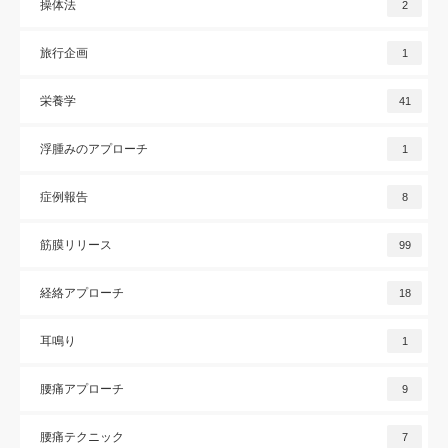
操体法
2
旅行企画
1
栄養学
41
浮腫みのアプローチ
1
症例報告
8
筋膜リリース
99
経絡アプローチ
18
耳鳴り
1
腰痛アプローチ
9
腰痛テクニック
7