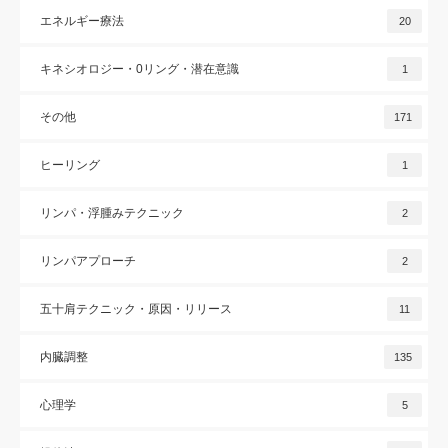
エネルギー療法
20
キネシオロジー・0リング・潜在意識
1
その他
171
ヒーリング
1
リンパ・浮腫みテクニック
2
リンパアプローチ
2
五十肩テクニック・原因・リリース
11
内臓調整
135
心理学
5