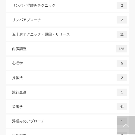
リンパ・浮腫みテクニック
2
リンパアプローチ
2
五十肩テクニック・原因・リリース
11
内臓調整
135
心理学
5
操体法
2
旅行企画
1
栄養学
41
浮腫みのアプローチ
1
施術メルマガ
公式LINE @
公式YouTube
インスタグラム
代表プロフィー
セミナー案内
ル