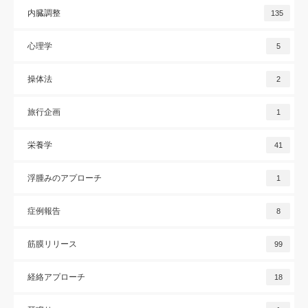
内臓調整
135
心理学
5
操体法
2
旅行企画
1
栄養学
41
浮腫みのアプローチ
1
症例報告
8
筋膜リリース
99
経絡アプローチ
18