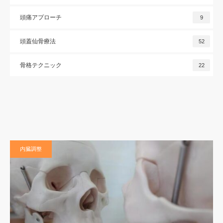
頭痛アプローチ
9
頭蓋仙骨療法
52
骨格テクニック
22
内臓調整