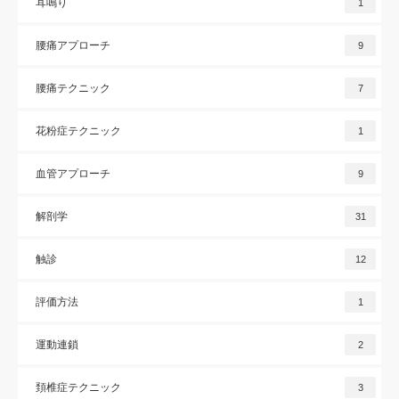
耳鳴り
1
腰痛アプローチ
9
腰痛テクニック
7
花粉症テクニック
1
血管アプローチ
9
解剖学
31
触診
12
評価方法
1
運動連鎖
2
頚椎症テクニック
3