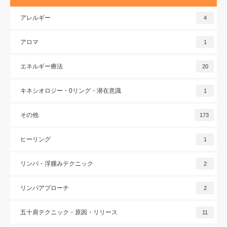
アレルギー
4
アロマ
1
エネルギー療法
20
キネシオロジー・0リング・潜在意識
1
その他
173
ヒーリング
1
リンパ・浮腫みテクニック
2
リンパアプローチ
2
五十肩テクニック・原因・リリース
11