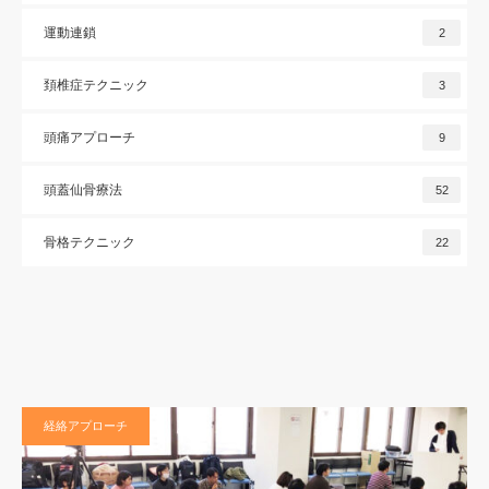
運動連鎖
2
頚椎症テクニック
3
頭痛アプローチ
9
頭蓋仙骨療法
52
骨格テクニック
22
経絡アプローチ