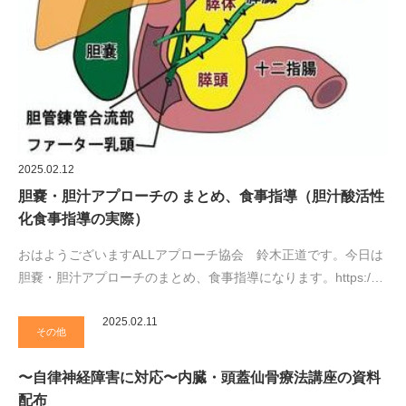
2025.02.12
胆嚢・胆汁アプローチの まとめ、食事指導（胆汁酸活性
化食事指導の実際）
おはようございますALLアプローチ協会 鈴木正道です。今日は
胆嚢・胆汁アプローチのまとめ、食事指導になります。https:/…
2025.02.11
その他
〜自律神経障害に対応〜内臓・頭蓋仙骨療法講座の資料
配布