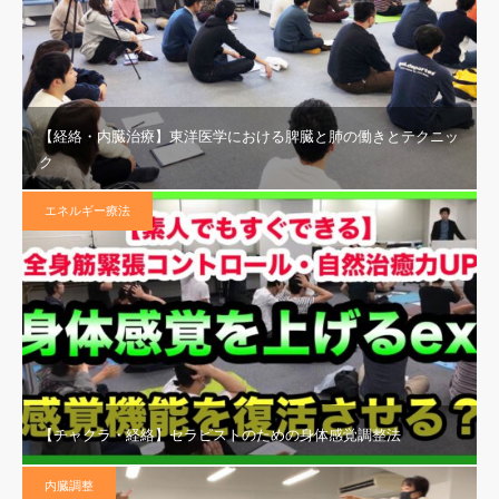
【経絡・内臓治療】東洋医学における脾臓と肺の働きとテクニッ
ク
エネルギー療法
【チャクラ・経絡】セラピストのための身体感覚調整法
内臓調整