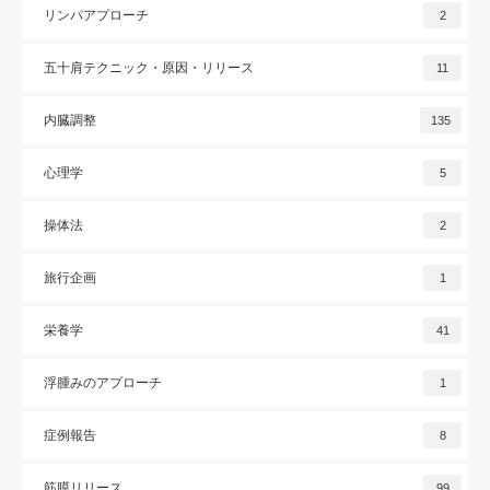
リンパアプローチ
2
五十肩テクニック・原因・リリース
11
内臓調整
135
心理学
5
操体法
2
旅行企画
1
栄養学
41
浮腫みのアプローチ
1
症例報告
8
筋膜リリース
99