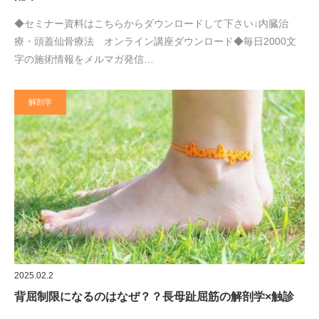
◆セミナー資料はこちらからダウンロードして下さい↓内臓治
療・頭蓋仙骨療法 オンライン講座ダウンロード◆毎日2000文
字の施術情報をメルマガ発信…
解剖学
2025.02.2
背屈制限になるのはなぜ？？長母趾屈筋の解剖学×触診