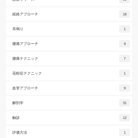
経絡アプローチ
18
耳鳴り
1
腰痛アプローチ
9
腰痛テクニック
7
花粉症テクニック
1
血管アプローチ
9
解剖学
31
触診
12
評価方法
1