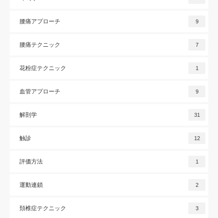
腰痛アプローチ
9
腰痛テクニック
7
花粉症テクニック
1
血管アプローチ
9
解剖学
31
触診
12
評価方法
1
運動連鎖
2
頚椎症テクニック
3