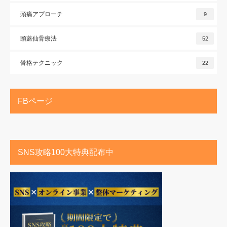
頭痛アプローチ
9
頭蓋仙骨療法
52
骨格テクニック
22
FBページ
SNS攻略100大特典配布中