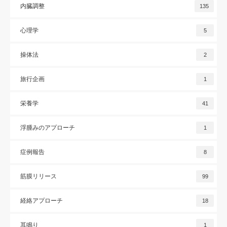
内臓調整
135
心理学
5
操体法
2
旅行企画
1
栄養学
41
浮腫みのアプローチ
1
症例報告
8
筋膜リリース
99
経絡アプローチ
18
耳鳴り
1