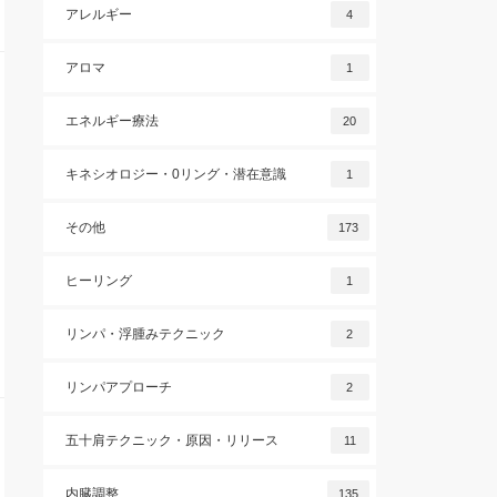
アレルギー
4
アロマ
1
エネルギー療法
20
キネシオロジー・0リング・潜在意識
1
その他
173
ヒーリング
1
リンパ・浮腫みテクニック
2
リンパアプローチ
2
五十肩テクニック・原因・リリース
11
内臓調整
135