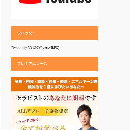
ツイッター
Tweets by A3sG9Y0vznzdM5Q
プレミアムコース