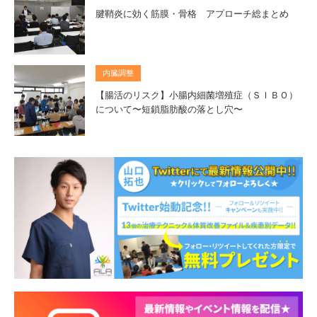
腱鞘炎に効く筋膜・骨格 アプローチ総まとめ
内臓調整
【腸活のリスク】小腸内細菌増殖症（ＳＩＢＯ）
について〜短鎖脂肪酸の落とし穴〜