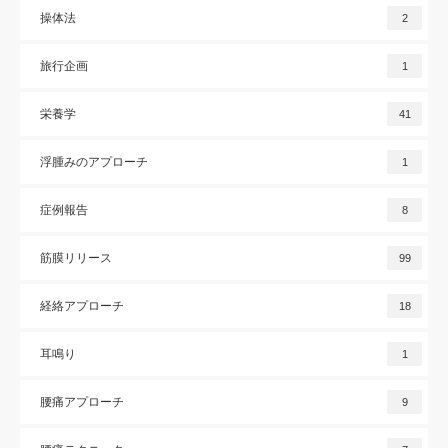
操体法
2
旅行企画
1
栄養学
41
浮腫みのアプローチ
1
症例報告
8
筋膜リリース
99
経絡アプローチ
18
耳鳴り
1
腰痛アプローチ
9