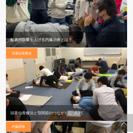
酸素摂取量を上げる内臓治療とは？
頭蓋仙骨療法
頭蓋仙骨療法と顎関節のつながりについて
施術メルマガ
公式LINE @
公式YouTube
インスタグラム
代表プロフィー
セミナー案内
内臓調整
ル