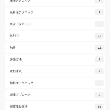
腰痛テクニック
7
花粉症テクニック
1
血管アプローチ
9
解剖学
31
触診
12
評価方法
1
運動連鎖
2
頚椎症テクニック
3
頭痛アプローチ
9
頭蓋仙骨療法
52