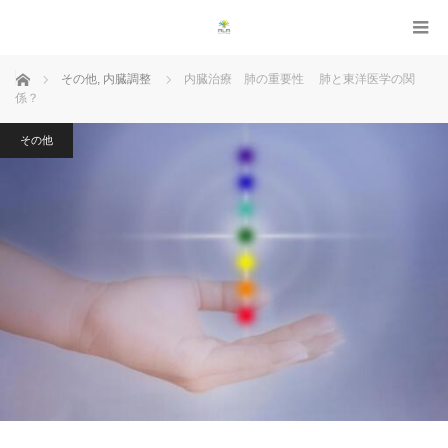
ホーム
その他
,
内臓調整
内臓治療 肺の重要性 肺と東洋医学の関
係？
その他