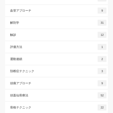
血管アプローチ
9
解剖学
31
触診
12
評価方法
1
運動連鎖
2
頚椎症テクニック
3
頭痛アプローチ
9
頭蓋仙骨療法
52
骨格テクニック
22