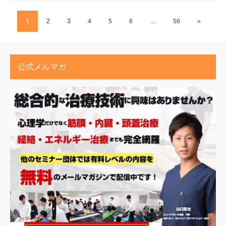
1
2
3
4
5
6
…
56
»
公式メルマガ