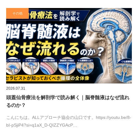
その他
2026.07.31
頭蓋仙骨療法を解剖学で読み解く｜脳脊髄液はなぜ流れ
るのか？
こんにちは。ALLアプローチ協会の山口です。https://youtu.be/8-
bI-pSjiP4?si=q1aX_D-QIZZYGAcP…