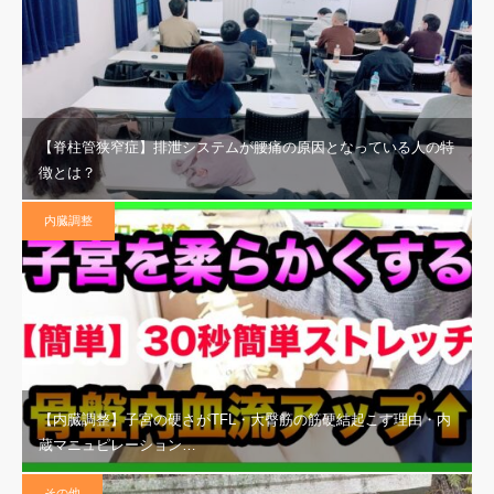
【脊柱管狭窄症】排泄システムが腰痛の原因となっている人の特
徴とは？
内臓調整
【内臓調整】子宮の硬さがTFL・大臀筋の筋硬結起こす理由・内
蔵マニュピレーション…
その他