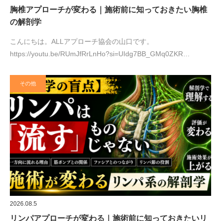
胸椎アプローチが変わる｜施術前に知っておきたい胸椎
の解剖学
こんにちは。ALLアプローチ協会の山口です。
https://youtu.be/RUmJfRrLnHo?si=UIdg7BB_GMq0ZKR…
その他
2026.08.5
リンパアプローチが変わる｜施術前に知っておきたいリ