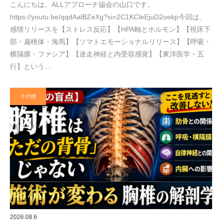
こんにちは。ALLアプローチ協会の山口です。
https://youtu.be/qqdAalBZeXg?si=2C1KCleEjuD2oekp今回は、
感情リリースを【ストレス反応】【HPA軸とホルモン】【視床下
部・扁桃体・海馬】【ソマトエモーショナルリリース】【呼吸・
横隔膜・ファシア】【迷走神経と内受容感覚】【東洋医学・五
行】という…
その他
2026.08.6