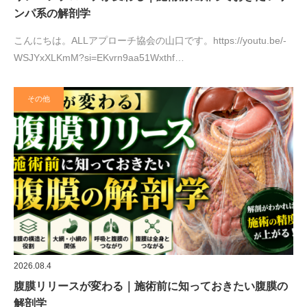
ンパ系の解剖学
こんにちは。ALLアプローチ協会の山口です。https://youtu.be/-
WSJYxXLKmM?si=EKvrn9aa51Wxthf…
その他
2026.08.4
腹膜リリースが変わる｜施術前に知っておきたい腹膜の
解剖学