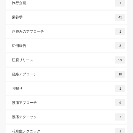
旅行企画
1
栄養学
41
浮腫みのアプローチ
1
症例報告
8
筋膜リリース
99
経絡アプローチ
18
耳鳴り
1
腰痛アプローチ
9
腰痛テクニック
7
花粉症テクニック
1