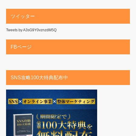
ツイッター
Tweets by A3sG9Y0vznzdM5Q
FBページ
SNS攻略100大特典配布中