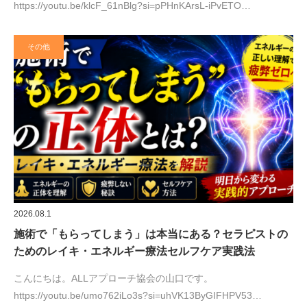
https://youtu.be/klcF_61nBlg?si=pPHnKArsL-iPvETO…
その他
2026.08.1
施術で「もらってしまう」は本当にある？セラピストの
ためのレイキ・エネルギー療法セルフケア実践法
こんにちは。ALLアプローチ協会の山口です。
https://youtu.be/umo762iLo3s?si=uhVK13ByGIFHPV53…