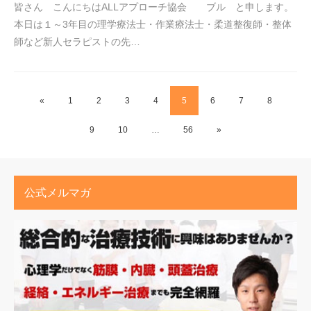
皆さん こんにちはALLアプローチ協会 ブル と申します。
本日は１～3年目の理学療法士・作業療法士・柔道整復師・整体
師など新人セラピストの先…
«
1
2
3
4
5
6
7
8
9
10
…
56
»
公式メルマガ