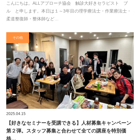
こんにちは。ALLアプローチ協会 触診大好きセラピスト ブ
ル と申します。本日は１～3年目の理学療法士・作業療法士・
柔道整復師・整体師など…
その他
2025.04.15
【好きなセミナーを受講できる】人材募集キャンペーン
第２弾。スタッフ募集と合わせて全ての講座を特別価
格…