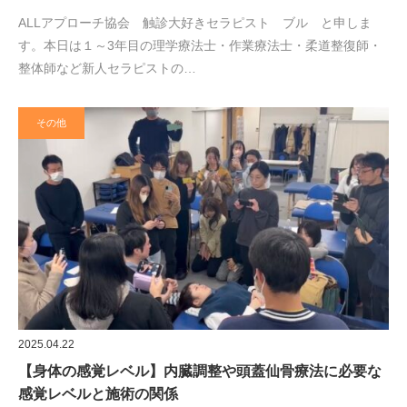
ALLアプローチ協会 触診大好きセラピスト ブル と申しま
す。本日は１～3年目の理学療法士・作業療法士・柔道整復師・
整体師など新人セラピストの…
その他
2025.04.22
【身体の感覚レベル】内臓調整や頭蓋仙骨療法に必要な
感覚レベルと施術の関係