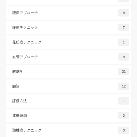
腰痛アプローチ
9
腰痛テクニック
7
花粉症テクニック
1
血管アプローチ
9
解剖学
31
触診
12
評価方法
1
運動連鎖
2
頚椎症テクニック
3