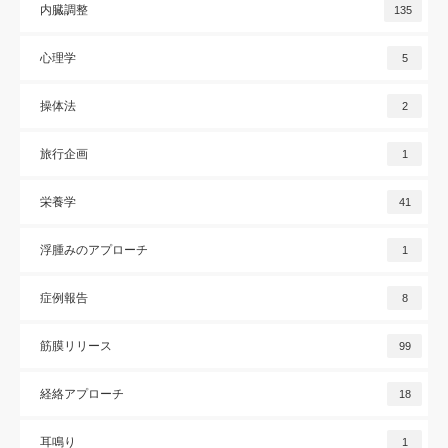
内臓調整
135
心理学
5
操体法
2
旅行企画
1
栄養学
41
浮腫みのアプローチ
1
症例報告
8
筋膜リリース
99
経絡アプローチ
18
耳鳴り
1