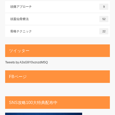
頭痛アプローチ
9
頭蓋仙骨療法
52
骨格テクニック
22
ツイッター
Tweets by A3sG9Y0vznzdM5Q
FBページ
SNS攻略100大特典配布中