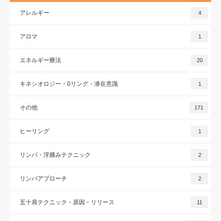
アレルギー
4
アロマ
1
エネルギー療法
20
キネシオロジー・0リング・潜在意識
1
その他
171
ヒーリング
1
リンパ・浮腫みテクニック
2
リンパアプローチ
2
五十肩テクニック・原因・リリース
11