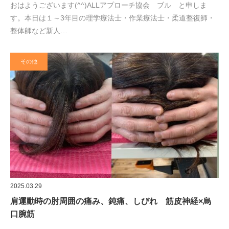
おはようございます(^^)ALLアプローチ協会 ブル と申しま
す。本日は１～3年目の理学療法士・作業療法士・柔道整復師・
整体師など新人…
その他
2025.03.29
肩運動時の肘周囲の痛み、鈍痛、しびれ 筋皮神経×烏
口腕筋