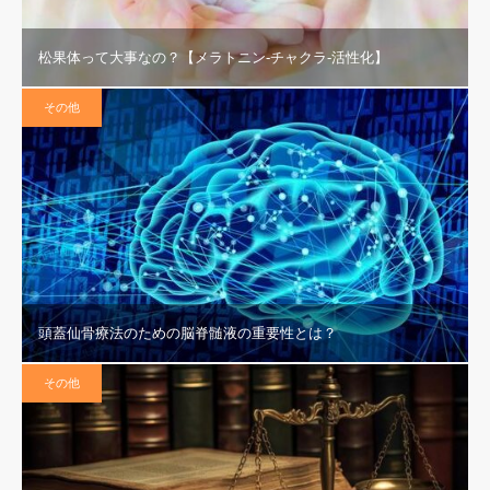
松果体って大事なの？【メラトニン‐チャクラ‐活性化】
その他
頭蓋仙骨療法のための脳脊髄液の重要性とは？
その他