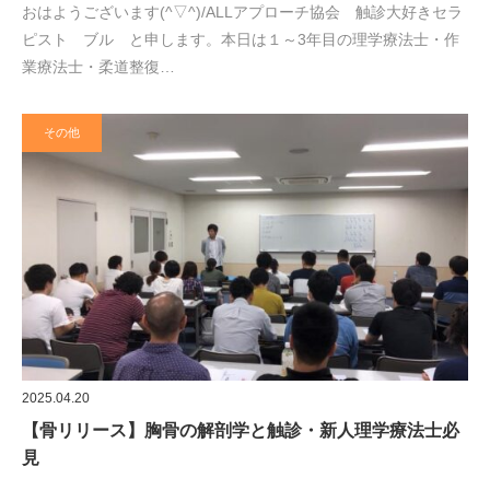
おはようございます(^▽^)/ALLアプローチ協会 触診大好きセラ
ピスト ブル と申します。本日は１～3年目の理学療法士・作
業療法士・柔道整復…
その他
2025.04.20
【骨リリース】胸骨の解剖学と触診・新人理学療法士必
見