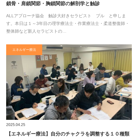
鎖骨・肩鎖関節・胸鎖関節の解剖学と触診
ALLアプローチ協会 触診大好きセラピスト ブル と申しま
す。本日は１～3年目の理学療法士・作業療法士・柔道整復師・
整体師など新人セラピストの…
エネルギー療法
2025.04.25
【エネルギー療法】自分のチャクラを調整する１０種類