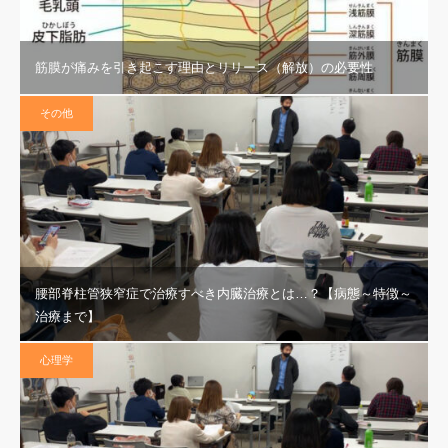
筋膜が痛みを引き起こす理由とリリース（解放）の必要性
その他
腰部脊柱管狭窄症で治療すべき内臓治療とは…？【病態～特徴～
治療まで】
心理学