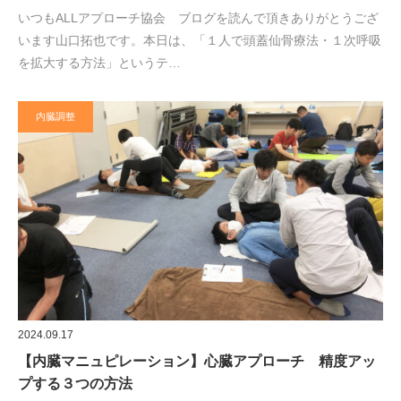
いつもALLアプローチ協会 ブログを読んで頂きありがとうござ
います山口拓也です。本日は、「１人で頭蓋仙骨療法・１次呼吸
を拡大する方法」というテ…
内臓調整
2024.09.17
【内臓マニュピレーション】心臓アプローチ 精度アッ
プする３つの方法