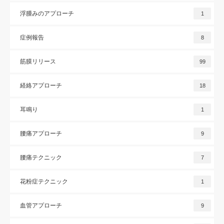
浮腫みのアプローチ
1
症例報告
8
筋膜リリース
99
経絡アプローチ
18
耳鳴り
1
腰痛アプローチ
9
腰痛テクニック
7
花粉症テクニック
1
血管アプローチ
9