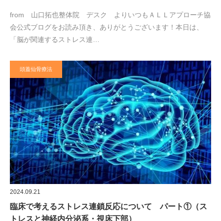
from 山口拓也整体院 デスク よりいつもＡＬＬアプローチ協
会公式ブログをお読み頂き、ありがとうございます！本日は、
「脳が関連するストレス連…
頭蓋仙骨療法
2024.09.21
臨床で考えるストレス連鎖反応について パート①（ス
トレスと神経内分泌系・視床下部）