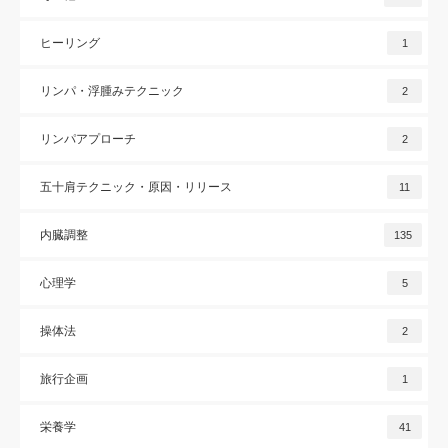
ヒーリング
1
リンパ・浮腫みテクニック
2
リンパアプローチ
2
五十肩テクニック・原因・リリース
11
内臓調整
135
心理学
5
操体法
2
旅行企画
1
栄養学
41