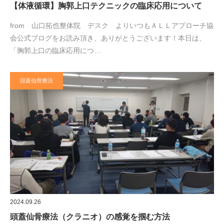
【体液循環】胸郭上口テクニックの臨床応用について
from 山口拓也整体院 デスク よりいつもＡＬＬアプローチ協
会公式ブログをお読み頂き、ありがとうございます！本日は、
「胸郭上口の臨床応用につ…
頭蓋仙骨療法
2024.09.26
頭蓋仙骨療法（クラニオ）の感覚を掴む方法