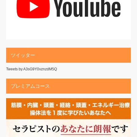
ツイッター
Tweets by A3sG9Y0vznzdM5Q
プレミアムコース