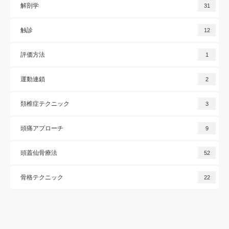
解剖学
31
触診
12
評価方法
1
運動連鎖
2
頚椎症テクニック
3
頭痛アプローチ
9
頭蓋仙骨療法
52
骨格テクニック
22