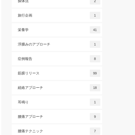
操体法
2
旅行企画
1
栄養学
41
浮腫みのアプローチ
1
症例報告
8
筋膜リリース
99
経絡アプローチ
18
耳鳴り
1
腰痛アプローチ
9
腰痛テクニック
7