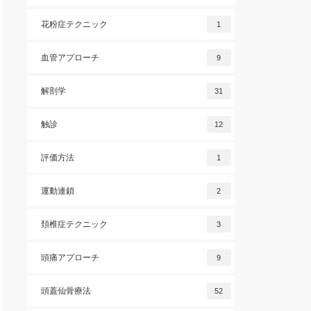
花粉症テクニック
1
血管アプローチ
9
解剖学
31
触診
12
評価方法
1
運動連鎖
2
頚椎症テクニック
3
頭痛アプローチ
9
頭蓋仙骨療法
52