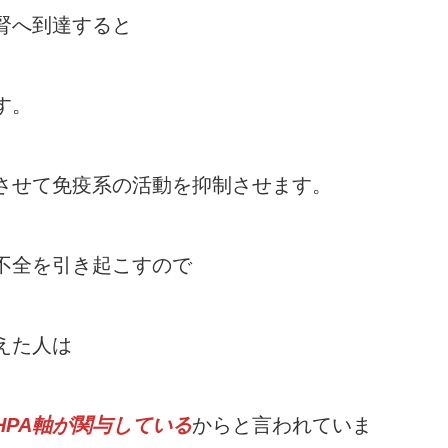
腎へ到達すると
す。
させて免疫系の活動を抑制させます。
不全を引き起こすので
えた人は
HPA軸が関与している
からと言われていま