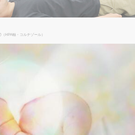
（HPA軸・コルチゾール）