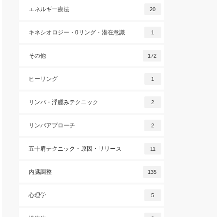
エネルギー療法
20
キネシオロジー・0リング・潜在意識
1
その他
172
ヒーリング
1
リンパ・浮腫みテクニック
2
リンパアプローチ
2
五十肩テクニック・原因・リリース
11
内臓調整
135
心理学
5