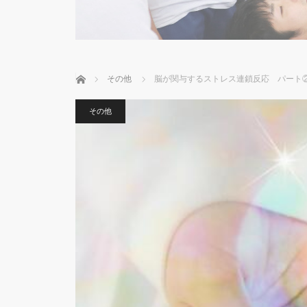
ホーム
その他
脳が関与するストレス連鎖反応 パート②
その他