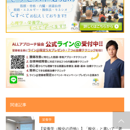
関連記事
栄養学
施術メルマガ
公式LINE @
公式YouTube
インスタグラム
代表プロフィー
セミナー案内
ル
【栄養学（酸化の恐怖）】「酸化」と書いて「老