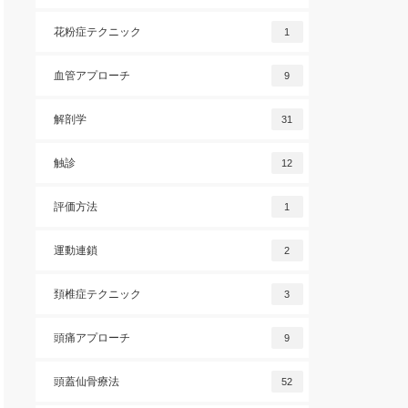
花粉症テクニック
1
血管アプローチ
9
解剖学
31
触診
12
評価方法
1
運動連鎖
2
頚椎症テクニック
3
頭痛アプローチ
9
頭蓋仙骨療法
52