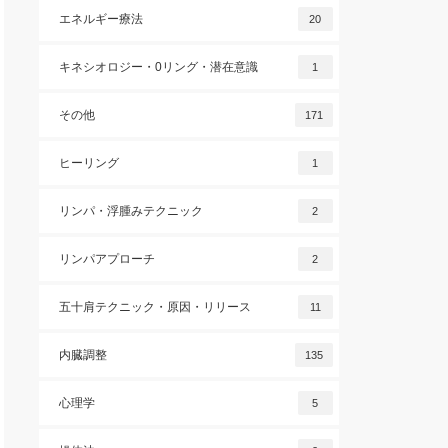
エネルギー療法
20
キネシオロジー・0リング・潜在意識
1
その他
171
ヒーリング
1
リンパ・浮腫みテクニック
2
リンパアプローチ
2
五十肩テクニック・原因・リリース
11
内臓調整
135
心理学
5