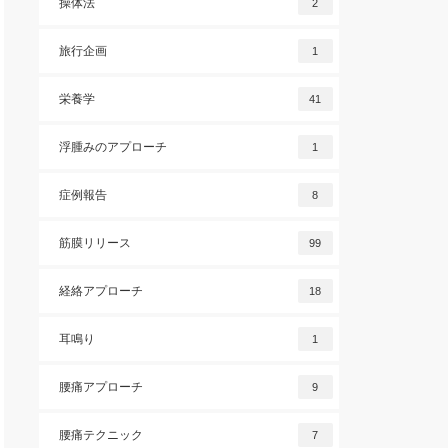
操体法
2
旅行企画
1
栄養学
41
浮腫みのアプローチ
1
症例報告
8
筋膜リリース
99
経絡アプローチ
18
耳鳴り
1
腰痛アプローチ
9
腰痛テクニック
7