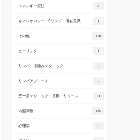
エネルギー療法
20
キネシオロジー・0リング・潜在意識
1
その他
170
ヒーリング
1
リンパ・浮腫みテクニック
2
リンパアプローチ
2
五十肩テクニック・原因・リリース
11
内臓調整
135
心理学
5