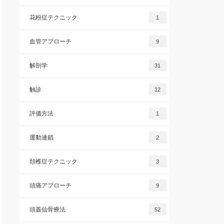
花粉症テクニック
1
血管アプローチ
9
解剖学
31
触診
12
評価方法
1
運動連鎖
2
頚椎症テクニック
3
頭痛アプローチ
9
頭蓋仙骨療法
52