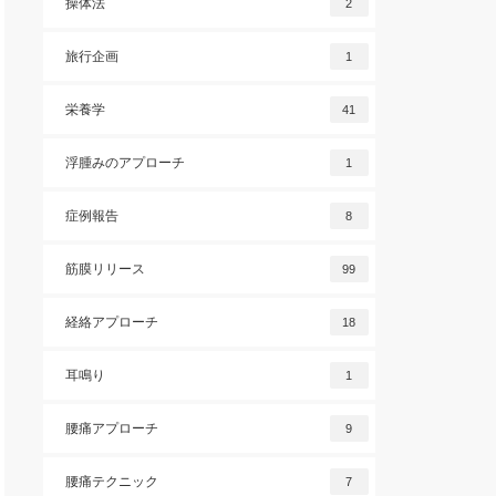
操体法
2
旅行企画
1
栄養学
41
浮腫みのアプローチ
1
症例報告
8
筋膜リリース
99
経絡アプローチ
18
耳鳴り
1
腰痛アプローチ
9
腰痛テクニック
7