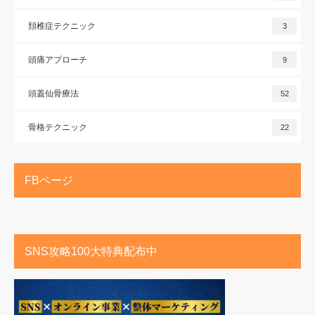
頚椎症テクニック
3
頭痛アプローチ
9
頭蓋仙骨療法
52
骨格テクニック
22
FBページ
SNS攻略100大特典配布中