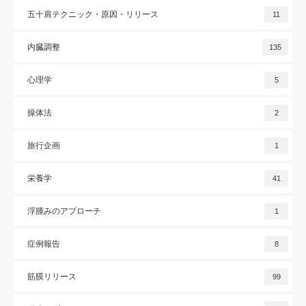
五十肩テクニック・原因・リリース
11
内臓調整
135
心理学
5
操体法
2
旅行企画
1
栄養学
41
浮腫みのアプローチ
1
症例報告
8
筋膜リリース
99