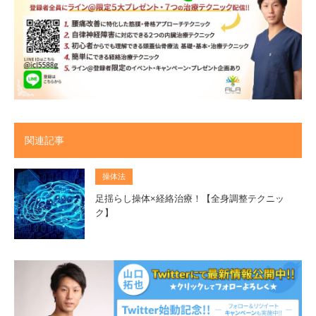
関連記事
操体法
足揺らし操体×経絡治療！【全身調整テクニッ
ク】