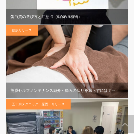
蛋白質の選び方と注意点（動物VS植物）
筋膜リリース
筋膜セルフメンテナンス紹介～痛みの戻りを減らすには？～
五十肩テクニック・原因・リリース
施術メルマガ
公式LINE @
公式YouTube
インスタグラム
代表プロフィー
セミナー案内
ル