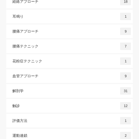
経絡アプローチ
18
耳鳴り
1
腰痛アプローチ
9
腰痛テクニック
7
花粉症テクニック
1
血管アプローチ
9
解剖学
31
触診
12
評価方法
1
運動連鎖
2