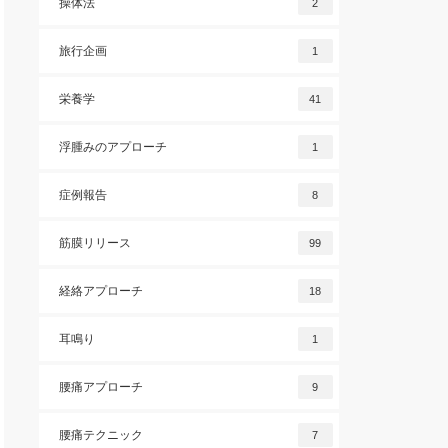
操体法
2
旅行企画
1
栄養学
41
浮腫みのアプローチ
1
症例報告
8
筋膜リリース
99
経絡アプローチ
18
耳鳴り
1
腰痛アプローチ
9
腰痛テクニック
7