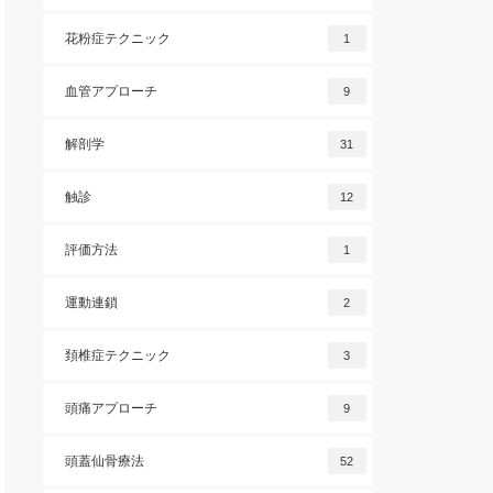
花粉症テクニック
1
血管アプローチ
9
解剖学
31
触診
12
評価方法
1
運動連鎖
2
頚椎症テクニック
3
頭痛アプローチ
9
頭蓋仙骨療法
52