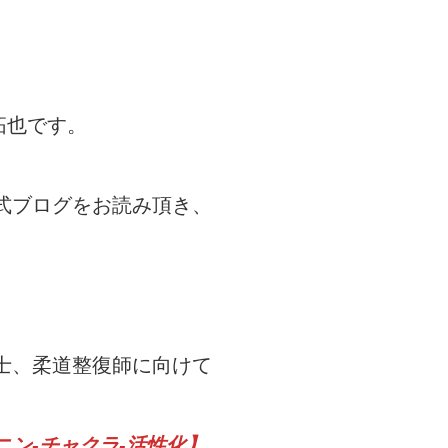
拓也です。
式ブログをお読み頂き、
士、柔道整復師に向けて
ン‐チャクラ‐活性化】