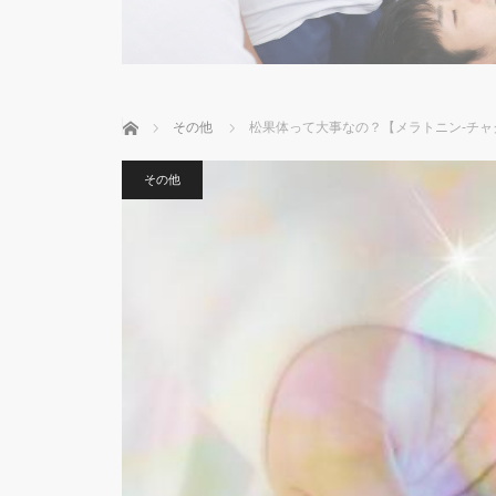
ホーム
その他
松果体って大事なの？【メラトニン‐チャ
その他