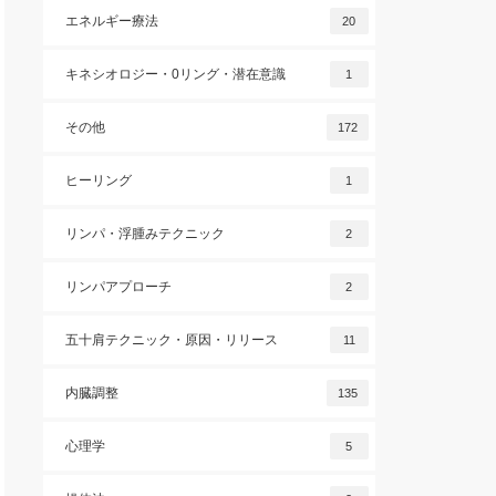
エネルギー療法
20
キネシオロジー・0リング・潜在意識
1
その他
172
ヒーリング
1
リンパ・浮腫みテクニック
2
リンパアプローチ
2
五十肩テクニック・原因・リリース
11
内臓調整
135
心理学
5