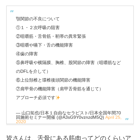
顎関節の不良について
①１・２次呼吸の阻害
②咀嚼筋・舌骨筋・靭帯の異常緊張
③咀嚼や嚥下・舌の機能障害
④歯の障害
⑤鼻呼吸や横隔膜、胸椎、股関節の障害（咀嚼筋など
のDFLを介して）
⑥上位頚椎と環椎後頭関節の機能障害
⑦肩甲骨の機能障害（肩甲舌骨筋を通じて）
アプローチ必須です
— 山口拓也/日本１自由なセラピスト/日本全国年間70
回施術セミナー開催 (@A3sG9Y0vznzdM5Q)
April 25,
2020
皆さんは、舌骨にある筋肉ってどのくらいア