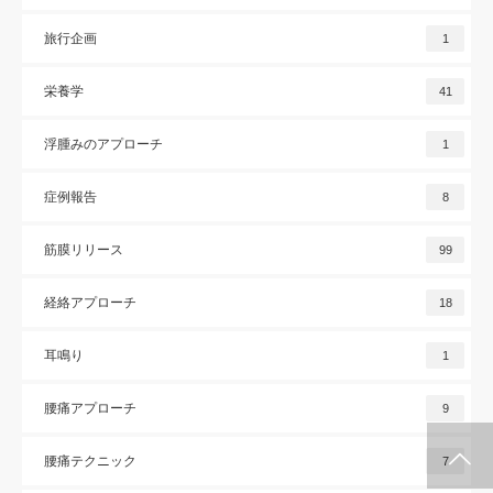
旅行企画
1
栄養学
41
浮腫みのアプローチ
1
症例報告
8
筋膜リリース
99
経絡アプローチ
18
耳鳴り
1
腰痛アプローチ
9
腰痛テクニック
7
施術メルマガ
公式LINE @
公式YouTube
インスタグラム
代表プロフィー
セミナー案内
ル