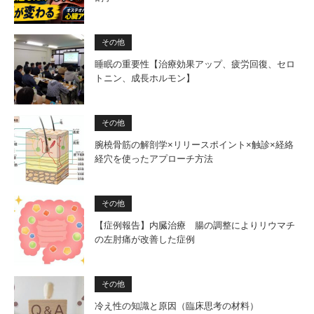
その他
睡眠の重要性【治療効果アップ、疲労回復、セロ
トニン、成長ホルモン】
その他
腕橈骨筋の解剖学×リリースポイント×触診×経絡
経穴を使ったアプローチ方法
その他
【症例報告】内臓治療 腸の調整によりリウマチ
の左肘痛が改善した症例
その他
冷え性の知識と原因（臨床思考の材料）