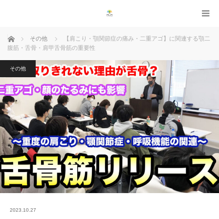
ホーム
その他
【肩こり・顎関節症の痛み・二重アゴ】に関連する顎二
腹筋・舌骨・肩甲舌骨筋の重要性
その他
2023.10.27