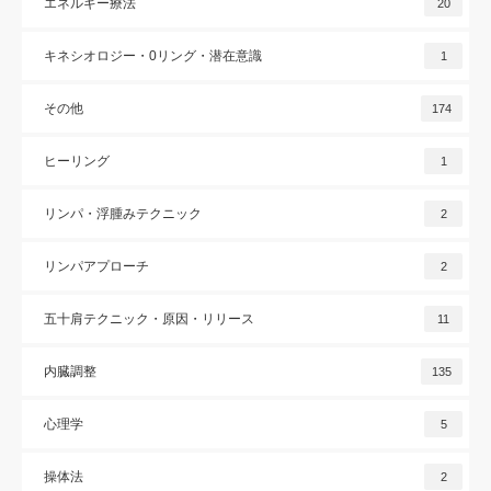
エネルギー療法
20
キネシオロジー・0リング・潜在意識
1
その他
174
ヒーリング
1
リンパ・浮腫みテクニック
2
リンパアプローチ
2
五十肩テクニック・原因・リリース
11
内臓調整
135
心理学
5
操体法
2