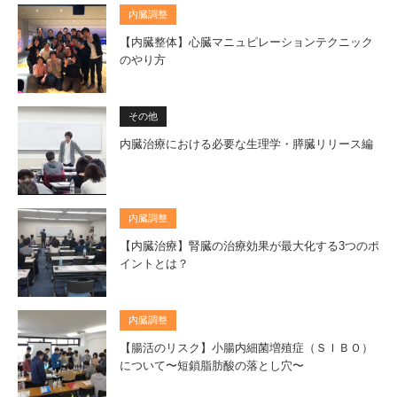
内臓調整
【内臓整体】心臓マニュピレーションテクニック
のやり方
その他
内臓治療における必要な生理学・膵臓リリース編
内臓調整
【内臓治療】腎臓の治療効果が最大化する3つのポ
イントとは？
内臓調整
【腸活のリスク】小腸内細菌増殖症（ＳＩＢＯ）
について〜短鎖脂肪酸の落とし穴〜