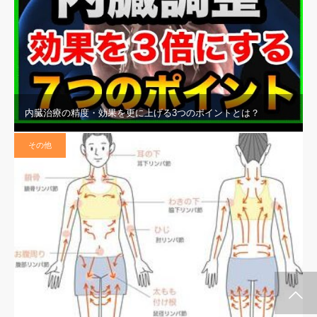
内臓治療の精度・効果を更に上げる3つのポイントとは？
その他
施術メルマガ
公式LINE @
公式YouTube
インスタグラム
代表プロフィー
セミナー案内
ル