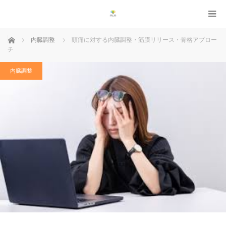
ホーム
内臓調整
頭痛に対する内臓調整・筋膜リリース・骨格アプロー
チ
内臓調整