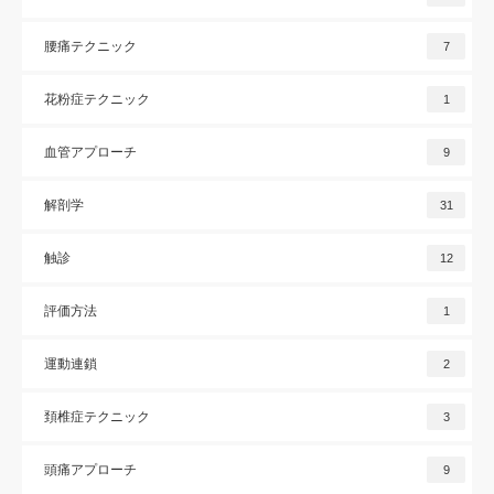
腰痛テクニック
7
花粉症テクニック
1
血管アプローチ
9
解剖学
31
触診
12
評価方法
1
運動連鎖
2
頚椎症テクニック
3
頭痛アプローチ
9