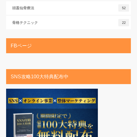
頭蓋仙骨療法
52
骨格テクニック
22
FBページ
SNS攻略100大特典配布中