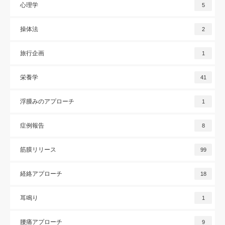
心理学
5
操体法
2
旅行企画
1
栄養学
41
浮腫みのアプローチ
1
症例報告
8
筋膜リリース
99
経絡アプローチ
18
耳鳴り
1
腰痛アプローチ
9