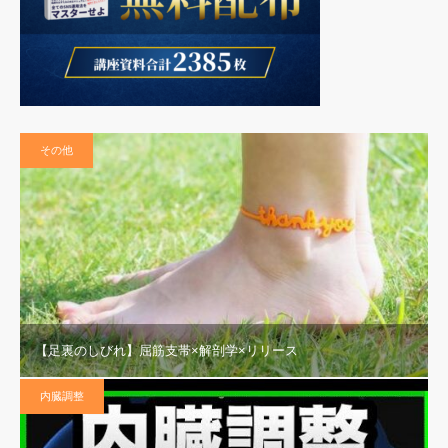
その他
【足裏のしびれ】屈筋支帯×解剖学×リリース
内臓調整