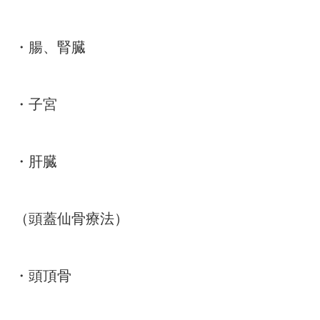
・腸、腎臓
・子宮
・肝臓
（頭蓋仙骨療法）
・頭頂骨