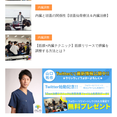
内臓調整
内臓と頭蓋の関係性【頭蓋仙骨療法＆内臓治療】
内臓調整
【筋膜×内臓テクニック】筋膜リリースで膵臓を
調整する方法とは？