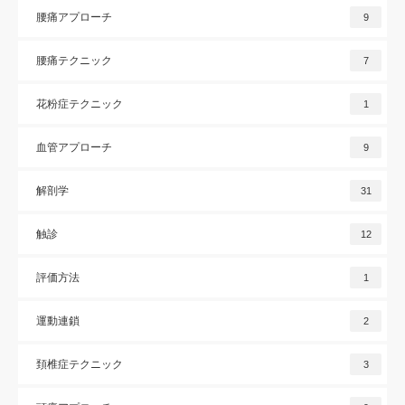
腰痛アプローチ
9
腰痛テクニック
7
花粉症テクニック
1
血管アプローチ
9
解剖学
31
触診
12
評価方法
1
運動連鎖
2
頚椎症テクニック
3