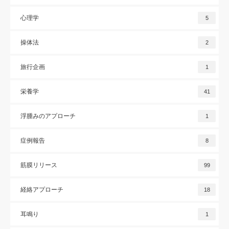
心理学
5
操体法
2
旅行企画
1
栄養学
41
浮腫みのアプローチ
1
症例報告
8
筋膜リリース
99
経絡アプローチ
18
耳鳴り
1