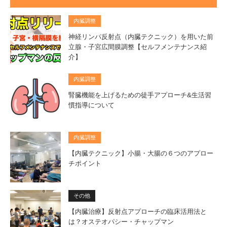
内臓調整
神経リンパ反射点（内臓テクニック）を用いた前
立腺・子宮広間膜調整【セルフメンテナンス紹
介】
内臓調整
腎臓機能を上げるための徒手アプローチ&生活習
慣指導について
内臓調整
【内臓テクニック】小腸・大腸の６つのアプロー
チポイント
その他
【内臓治療】反射点アプローチの臨床活用法と
は？オステオパシー・チャップマン