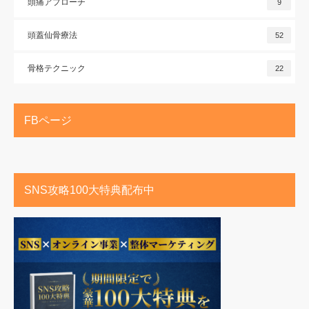
頭痛アプローチ
9
頭蓋仙骨療法
52
骨格テクニック
22
FBページ
SNS攻略100大特典配布中