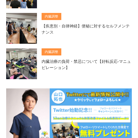
内臓調整
【疾患別・自律神経】便秘に対するセルフメンテ
ナンス
内臓調整
内臓治療の負荷・禁忌について【好転反応‐マニュ
ピレーション】