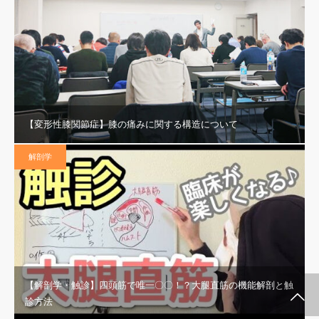
【変形性膝関節症】膝の痛みに関する構造について
解剖学
【解剖学・触診】四頭筋で唯一〇〇！？大腿直筋の機能解剖と触
施術メルマガ
公式LINE @
公式YouTube
インスタグラム
代表プロフィー
セミナー案内
診方法
ル