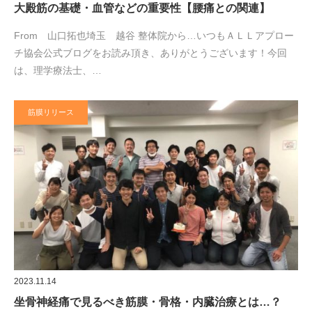
大殿筋の基礎・血管などの重要性【腰痛との関連】
From 山口拓也埼玉 越谷 整体院から…いつもＡＬＬアプロー
チ協会公式ブログをお読み頂き、ありがとうございます！今回
は、理学療法士、…
筋膜リリース
2023.11.14
坐骨神経痛で見るべき筋膜・骨格・内臓治療とは…？