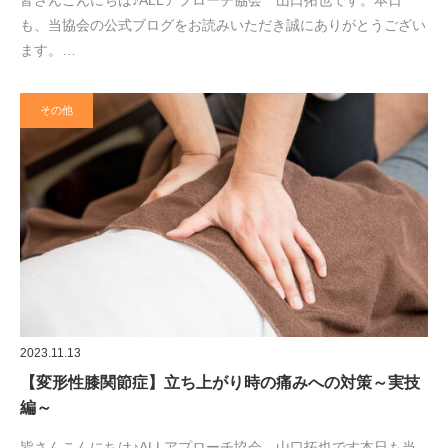
も、当協会の公式ブログをお読みいただき誠にありがとうござい
ます。…
その他
2023.11.13
【変形性膝関節症】立ち上がり時の痛みへの対策～実技
編～
皆さんこんにちは♪ALLアプローチ協会 山口拓也です本日も当