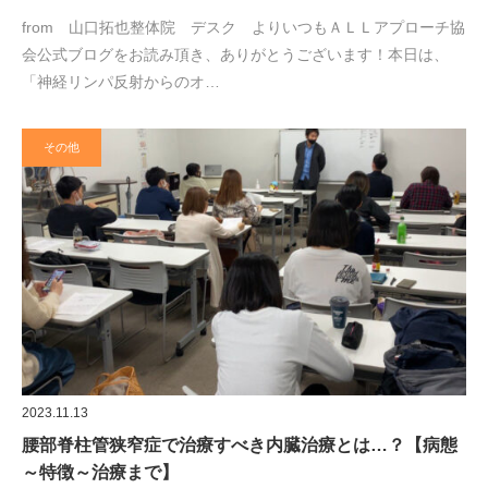
from 山口拓也整体院 デスク よりいつもＡＬＬアプローチ協
会公式ブログをお読み頂き、ありがとうございます！本日は、
「神経リンパ反射からのオ…
その他
2023.11.13
腰部脊柱管狭窄症で治療すべき内臓治療とは…？【病態
～特徴～治療まで】