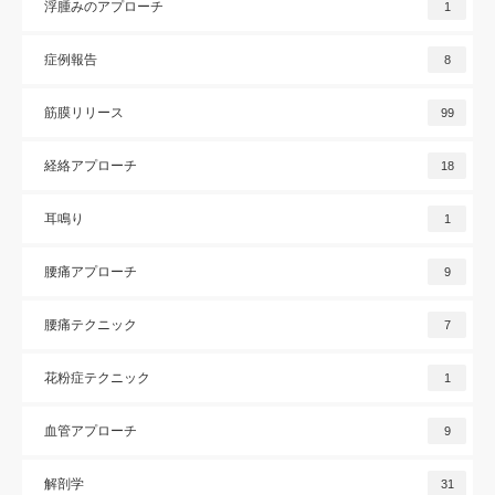
浮腫みのアプローチ
1
症例報告
8
筋膜リリース
99
経絡アプローチ
18
耳鳴り
1
腰痛アプローチ
9
腰痛テクニック
7
花粉症テクニック
1
血管アプローチ
9
解剖学
31