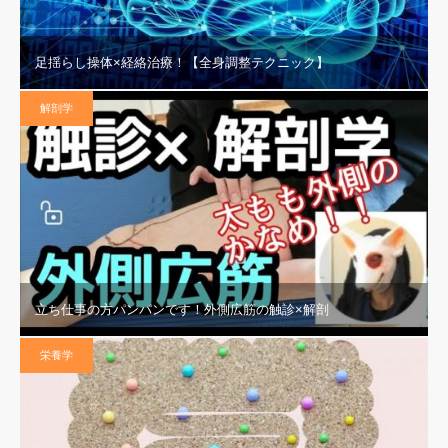
足揺らし操体×経絡治療！【全身調整テクニック】
解剖学
立ち仕事の方パンパンです！外側広筋の触診×解剖
栄養学