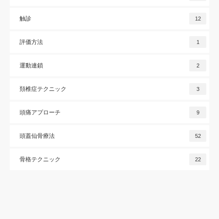
触診
12
評価方法
1
運動連鎖
2
頚椎症テクニック
3
頭痛アプローチ
9
頭蓋仙骨療法
52
骨格テクニック
22