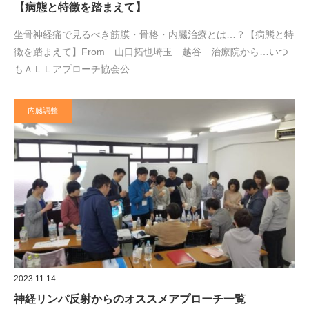
【病態と特徴を踏まえて】
坐骨神経痛で見るべき筋膜・骨格・内臓治療とは…？【病態と特
徴を踏まえて】From 山口拓也埼玉 越谷 治療院から…いつ
もＡＬＬアプローチ協会公…
内臓調整
2023.11.14
神経リンパ反射からのオススメアプローチ一覧