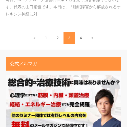
す。代表の山口拓也です。本日は、「睡眠障害から解放されるオ
レキシン神経に対…
«
1
2
3
4
»
公式メルマガ