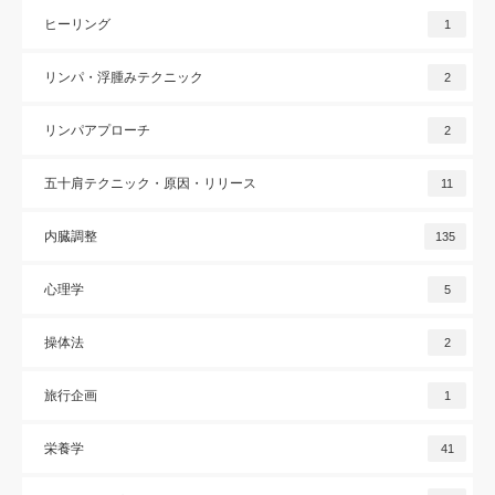
ヒーリング
1
リンパ・浮腫みテクニック
2
リンパアプローチ
2
五十肩テクニック・原因・リリース
11
内臓調整
135
心理学
5
操体法
2
旅行企画
1
栄養学
41