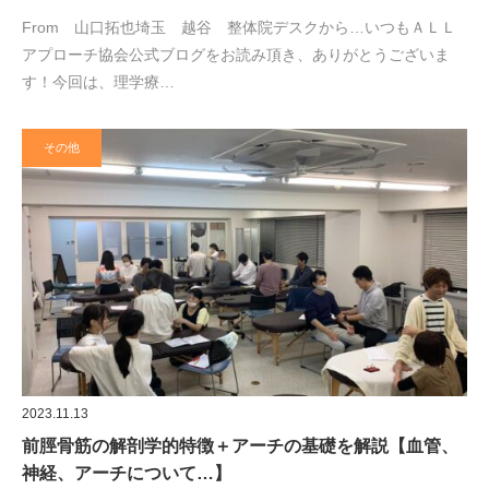
From 山口拓也埼玉 越谷 整体院デスクから…いつもＡＬＬ
アプローチ協会公式ブログをお読み頂き、ありがとうございま
す！今回は、理学療…
その他
2023.11.13
前脛骨筋の解剖学的特徴＋アーチの基礎を解説【血管、
神経、アーチについて…】