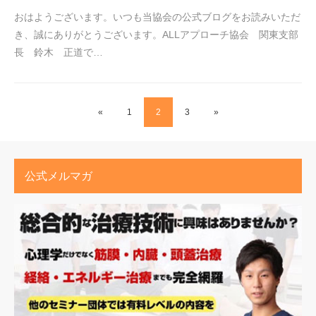
おはようございます。いつも当協会の公式ブログをお読みいただ
き、誠にありがとうございます。ALLアプローチ協会 関東支部
長 鈴木 正道で…
«
1
2
3
»
公式メルマガ