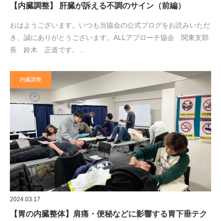
【内臓調整】 肝臓が訴える不調のサイン（前編）
おはようございます。いつも当協会の公式ブログをお読みいただ
き、誠にありがとうございます。ALLアプローチ協会 関東支部
長 鈴木 正道です。…
内臓調整
2024.03.17
【胃の内臓整体】肩痛・便秘などに影響する胃下垂テク