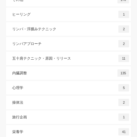
ヒーリング
1
リンパ・浮腫みテクニック
2
リンパアプローチ
2
五十肩テクニック・原因・リリース
11
内臓調整
135
心理学
5
操体法
2
旅行企画
1
栄養学
41