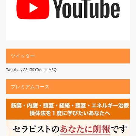
ツイッター
Tweets by A3sG9Y0vznzdM5Q
プレミアムコース