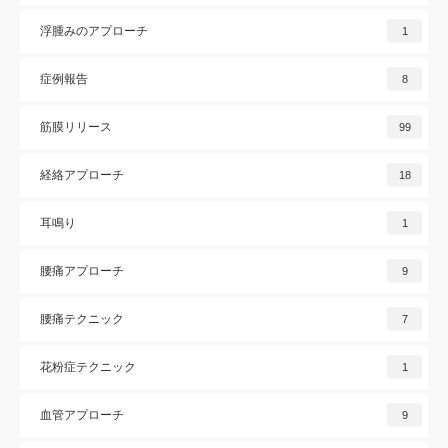
浮腫みのアプローチ
1
症例報告
8
筋膜リリース
99
経絡アプローチ
18
耳鳴り
1
腰痛アプローチ
9
腰痛テクニック
7
花粉症テクニック
1
血管アプローチ
9