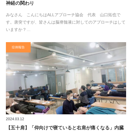
神経の関わり
みなさん こんにちはALLアプローチ協会 代表 山口拓也で
す。唐突ですが、皆さんは脳脊髄液に対してのアプローチはして
いますか？…
症例報告
2024.03.12
【五十肩】「仰向けで寝ていると右肩が痛くなる」内臓