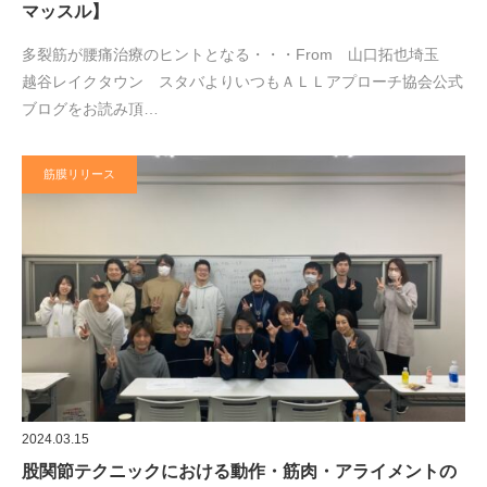
マッスル】
多裂筋が腰痛治療のヒントとなる・・・From 山口拓也埼玉
越谷レイクタウン スタバよりいつもＡＬＬアプローチ協会公式
ブログをお読み頂…
筋膜リリース
2024.03.15
股関節テクニックにおける動作・筋肉・アライメントの