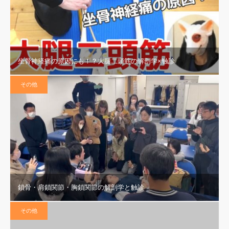
坐骨神経痛の原因にも！？大腿二頭筋の解剖学×触診
その他
鎖骨・肩鎖関節・胸鎖関節の解剖学と触診
その他