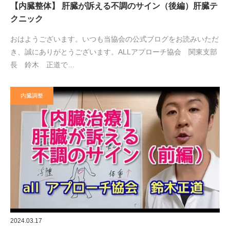
【内臓整体】 肝臓が訴える不調のサイン（後編）肝臓テ
クニック
おはようございます。いつも当協会の公式ブログをお読みいただ
き、誠にありがとうございます。ALLアプローチ協会 関東支部
長 鈴木 正道で…
内臓調整
2024.03.17