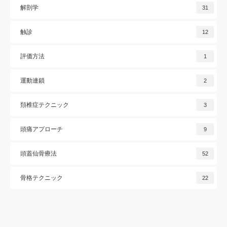
解剖学
31
触診
12
評価方法
1
運動連鎖
2
頚椎症テクニック
3
頭痛アプローチ
9
頭蓋仙骨療法
52
骨格テクニック
22