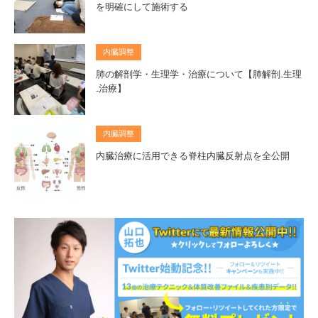
を明確にして施術する
内臓調整
肺の解剖学・生理学・治療について【肺解剖₋生理
₋治療】
内臓調整
内臓治療に活用できる脊柱内臓反射点を全公開