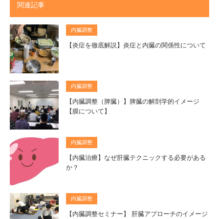
関連記事
内臓調整
【炎症を徹底解説】炎症と内臓の関係性について
内臓調整
【内臓調整（脾臓）】脾臓の解剖学的イメージ
【膜について】
内臓調整
【内臓治療】なぜ肝臓テクニックする必要がある
か？
内臓調整
【内臓調整セミナー】 肝臓アプローチのイメージ