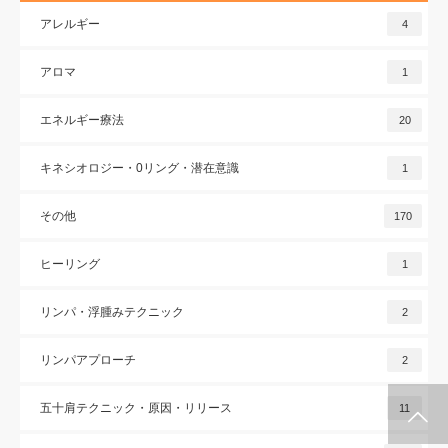
アレルギー
4
アロマ
1
エネルギー療法
20
キネシオロジー・0リング・潜在意識
1
その他
170
ヒーリング
1
リンパ・浮腫みテクニック
2
リンパアプローチ
2
五十肩テクニック・原因・リリース
11
施術メルマガ
公式LINE @
公式YouTube
インスタグラム
代表プロフィー
セミナー案内
ル