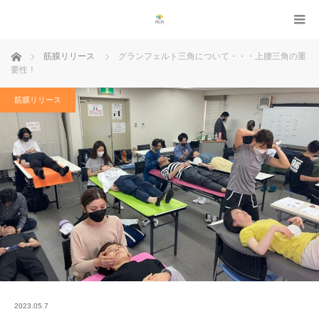
ホーム
筋膜リリース
グランフェルト三角について・・・上腰三角の重
要性！
筋膜リリース
2023.05.7