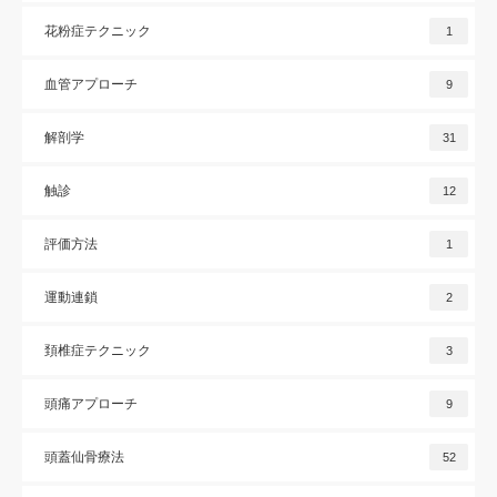
花粉症テクニック
1
血管アプローチ
9
解剖学
31
触診
12
評価方法
1
運動連鎖
2
頚椎症テクニック
3
頭痛アプローチ
9
頭蓋仙骨療法
52