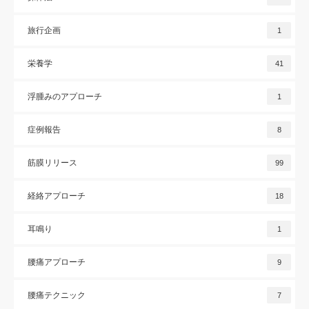
旅行企画
1
栄養学
41
浮腫みのアプローチ
1
症例報告
8
筋膜リリース
99
経絡アプローチ
18
耳鳴り
1
腰痛アプローチ
9
腰痛テクニック
7