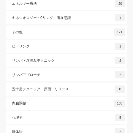
エネルギー療法
20
キネシオロジー・0リング・潜在意識
1
その他
171
ヒーリング
1
リンパ・浮腫みテクニック
2
リンパアプローチ
2
五十肩テクニック・原因・リリース
11
内臓調整
135
心理学
5
操体法
2