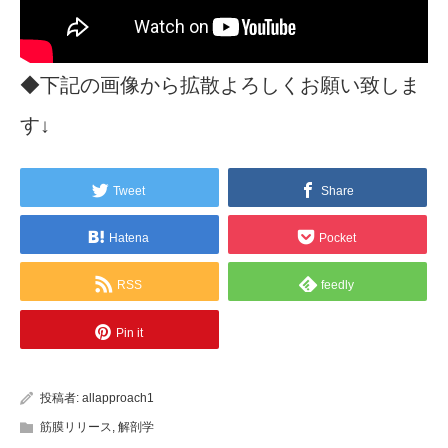
◆下記の画像から拡散よろしくお願い致しま
す↓
Tweet
Share
Hatena
Pocket
RSS
feedly
Pin it
投稿者:
allapproach1
筋膜リリース
,
解剖学