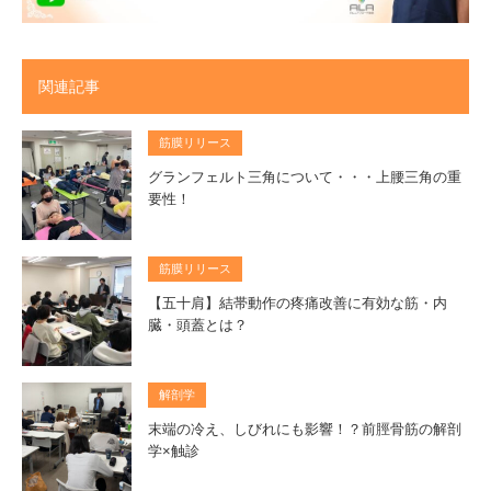
関連記事
筋膜リリース
グランフェルト三角について・・・上腰三角の重
要性！
筋膜リリース
【五十肩】結帯動作の疼痛改善に有効な筋・内
臓・頭蓋とは？
解剖学
末端の冷え、しびれにも影響！？前脛骨筋の解剖
学×触診