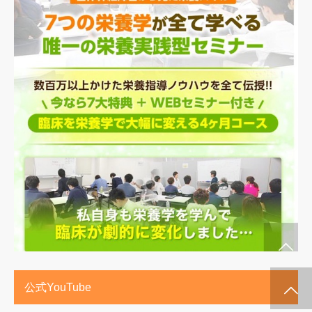
公式YouTube
施術メルマガ
公式LINE @
公式YouTube
インスタグラム
代表プロフィー
セミナー案内
ル