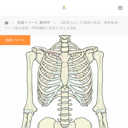
ホーム
筋膜リリース
,
解剖学
【鎖骨はがし】鎖骨が血流・脳脊髄液・
リンパ液を阻害し呼吸機能に変化を与える理由
筋膜リリース