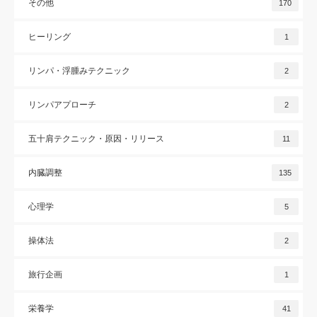
その他
170
ヒーリング
1
リンパ・浮腫みテクニック
2
リンパアプローチ
2
五十肩テクニック・原因・リリース
11
内臓調整
135
心理学
5
操体法
2
旅行企画
1
栄養学
41