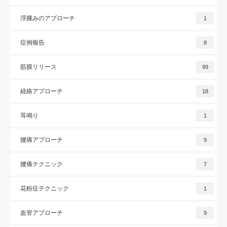
浮腫みのアプローチ
1
症例報告
8
筋膜リリース
99
経絡アプローチ
18
耳鳴り
1
腰痛アプローチ
9
腰痛テクニック
7
花粉症テクニック
1
血管アプローチ
9