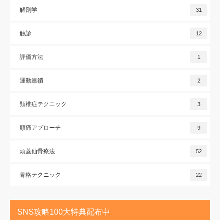
解剖学
31
触診
12
評価方法
1
運動連鎖
2
頚椎症テクニック
3
頭痛アプローチ
9
頭蓋仙骨療法
52
骨格テクニック
22
SNS攻略100大特典配布中