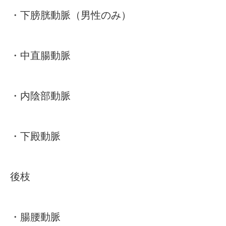
・下膀胱動脈（男性のみ）
・中直腸動脈
・内陰部動脈
・下殿動脈
後枝
・腸腰動脈