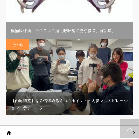
横隔膜評価、テクニック編【呼吸補助筋や腰痛、背部痛】
その他
【内臓調整】を２倍緩める３つのポイント・内臓マニュピレーシ
ョン・テクニック
施術メルマガ
公式LINE @
公式YouTube
インスタグラム
代表プロフィー
セミナー案内
ル