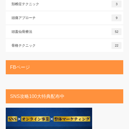
頚椎症テクニック
3
頭痛アプローチ
9
頭蓋仙骨療法
52
骨格テクニック
22
FBページ
SNS攻略100大特典配布中