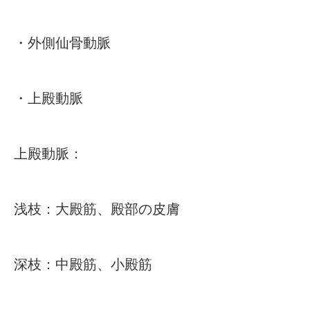
・外側仙骨動脈
・上殿動脈
上殿動脈：
浅枝：大殿筋、殿部の皮膚
深枝：中殿筋、小殿筋