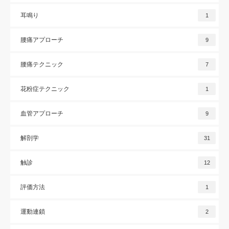
耳鳴り
1
腰痛アプローチ
9
腰痛テクニック
7
花粉症テクニック
1
血管アプローチ
9
解剖学
31
触診
12
評価方法
1
運動連鎖
2