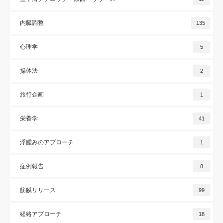
内臓調整
135
心理学
5
操体法
2
旅行企画
1
栄養学
41
浮腫みのアプローチ
1
症例報告
8
筋膜リリース
99
経絡アプローチ
18