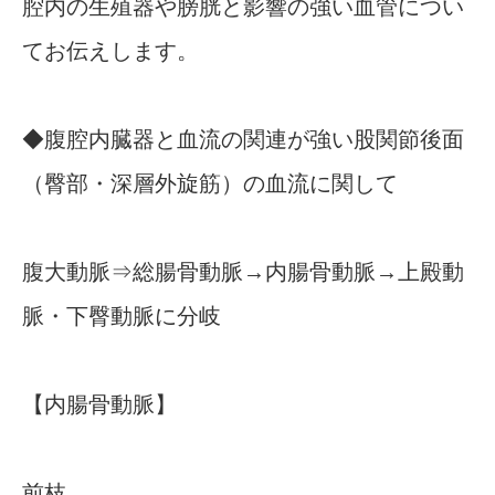
腔内の生殖器や膀胱と影響の強い血管につい
てお伝えします。
◆腹腔内臓器と血流の関連が強い股関節後面
（臀部・深層外旋筋）の血流に関して
腹大動脈⇒総腸骨動脈→内腸骨動脈→上殿動
脈・下臀動脈に分岐
【内腸骨動脈】
前枝