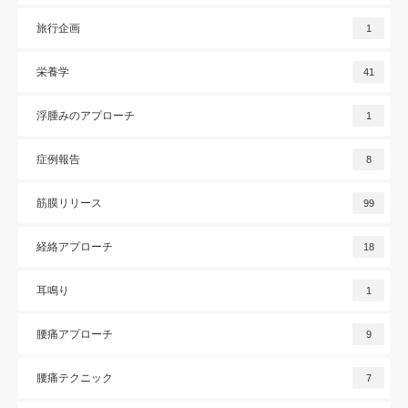
旅行企画
1
栄養学
41
浮腫みのアプローチ
1
症例報告
8
筋膜リリース
99
経絡アプローチ
18
耳鳴り
1
腰痛アプローチ
9
腰痛テクニック
7