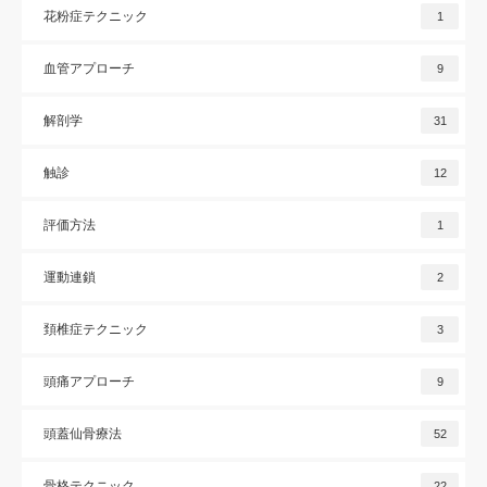
花粉症テクニック
1
血管アプローチ
9
解剖学
31
触診
12
評価方法
1
運動連鎖
2
頚椎症テクニック
3
頭痛アプローチ
9
頭蓋仙骨療法
52
骨格テクニック
22