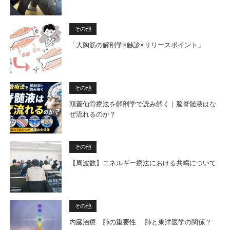
その他
「大胸筋の解剖学×触診×リリースポイント」
その他
頭蓋仙骨療法を解剖学で読み解く｜脳脊髄液はな
ぜ流れるのか？
その他
【周波数】エネルギー療法における共鳴について
その他
内臓治療 肺の重要性 肺と東洋医学の関係？