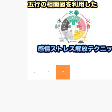
«
1
2