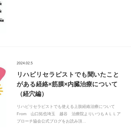
2024.02.5
リハビリセラピストでも聞いたこと
がある経絡×筋膜×内臓治療について
（経穴編）
リハビリセラピストでも使える上肢経絡治療について
From 山口拓也埼玉 越谷 治療院よりいつもＡＬＬア
プローチ協会公式ブログをお読み頂…