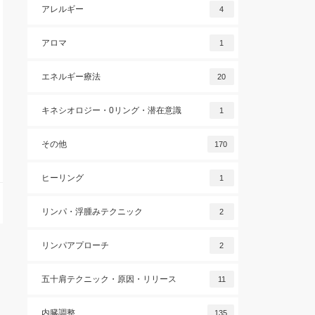
アレルギー
4
アロマ
1
エネルギー療法
20
キネシオロジー・0リング・潜在意識
1
その他
170
ヒーリング
1
リンパ・浮腫みテクニック
2
リンパアプローチ
2
五十肩テクニック・原因・リリース
11
内臓調整
135