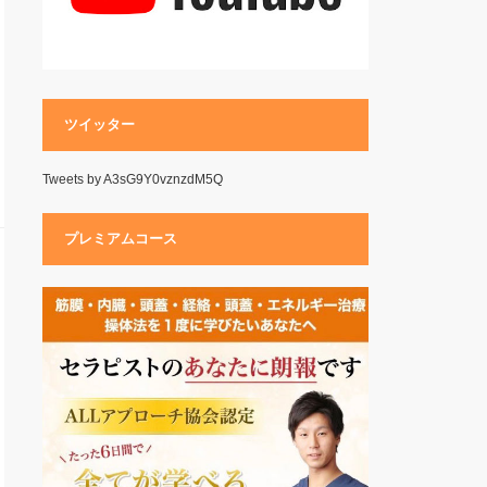
ツイッター
Tweets by A3sG9Y0vznzdM5Q
プレミアムコース