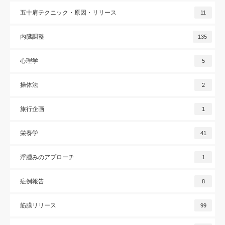
五十肩テクニック・原因・リリース
11
内臓調整
135
心理学
5
操体法
2
旅行企画
1
栄養学
41
浮腫みのアプローチ
1
症例報告
8
筋膜リリース
99