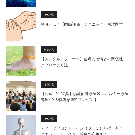
その他
脈診とは？【内臓評価・テクニック・東洋医学】
その他
【メンタルアプローチ】皮膚と感情との関係性、
アプローチ方法
その他
【公式LINE特典】頭蓋仙骨療法
エネルギー療法
講座2０大特典を無料プレゼント
その他
ディープフロントライン（ＤＦＬ）基礎・基本
アナトミートレイン 治療の応用まで！