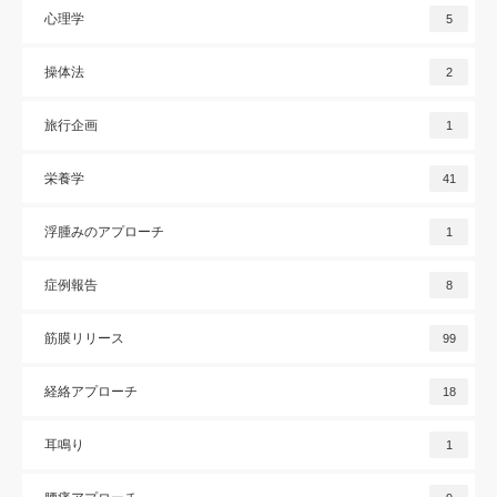
心理学
5
操体法
2
旅行企画
1
栄養学
41
浮腫みのアプローチ
1
症例報告
8
筋膜リリース
99
経絡アプローチ
18
耳鳴り
1