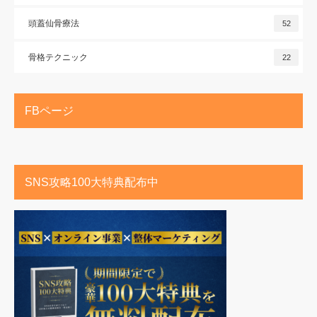
頭蓋仙骨療法
52
骨格テクニック
22
FBページ
SNS攻略100大特典配布中