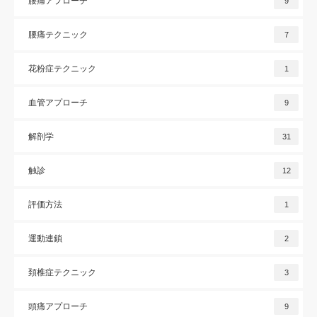
腰痛アプローチ
9
腰痛テクニック
7
花粉症テクニック
1
血管アプローチ
9
解剖学
31
触診
12
評価方法
1
運動連鎖
2
頚椎症テクニック
3
頭痛アプローチ
9