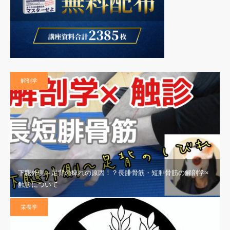
解剖学
下腿外側～足背の痺れの原因！？長腓骨筋・短腓骨筋の解剖学×
触診について
栄養学