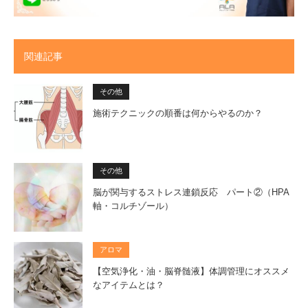
関連記事
その他
施術テクニックの順番は何からやるのか？
その他
脳が関与するストレス連鎖反応 パート②（HPA
軸・コルチゾール）
アロマ
【空気浄化・油・脳脊髄液】体調管理にオススメ
なアイテムとは？