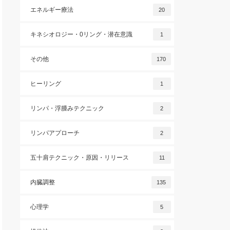
エネルギー療法
20
キネシオロジー・0リング・潜在意識
1
その他
170
ヒーリング
1
リンパ・浮腫みテクニック
2
リンパアプローチ
2
五十肩テクニック・原因・リリース
11
内臓調整
135
心理学
5