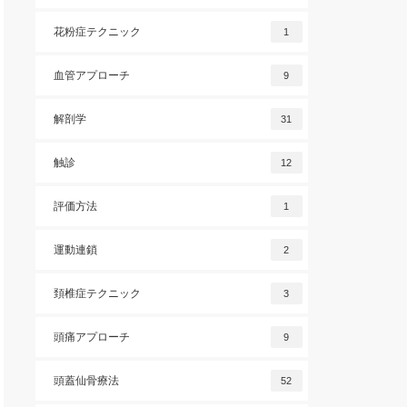
花粉症テクニック
1
血管アプローチ
9
解剖学
31
触診
12
評価方法
1
運動連鎖
2
頚椎症テクニック
3
頭痛アプローチ
9
頭蓋仙骨療法
52