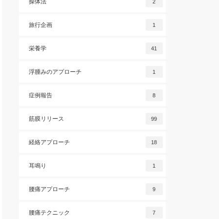
操体法
2
旅行企画
1
栄養学
41
浮腫みのアプローチ
1
症例報告
8
筋膜リリース
99
経絡アプローチ
18
耳鳴り
1
腰痛アプローチ
9
腰痛テクニック
7