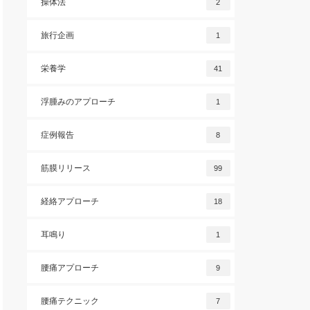
操体法
2
旅行企画
1
栄養学
41
浮腫みのアプローチ
1
症例報告
8
筋膜リリース
99
経絡アプローチ
18
耳鳴り
1
腰痛アプローチ
9
腰痛テクニック
7