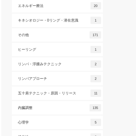
エネルギー療法
20
キネシオロジー・0リング・潜在意識
1
その他
171
ヒーリング
1
リンパ・浮腫みテクニック
2
リンパアプローチ
2
五十肩テクニック・原因・リリース
11
内臓調整
135
心理学
5