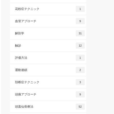
花粉症テクニック
1
血管アプローチ
9
解剖学
31
触診
12
評価方法
1
運動連鎖
2
頚椎症テクニック
3
頭痛アプローチ
9
頭蓋仙骨療法
52