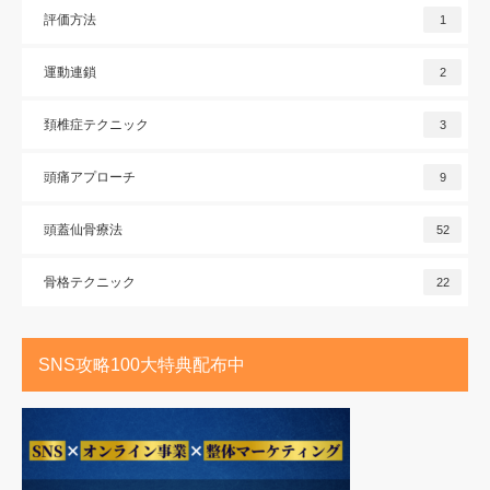
評価方法
1
運動連鎖
2
頚椎症テクニック
3
頭痛アプローチ
9
頭蓋仙骨療法
52
骨格テクニック
22
SNS攻略100大特典配布中