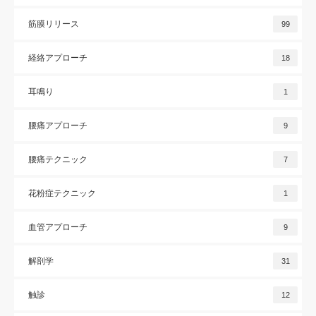
筋膜リリース
99
経絡アプローチ
18
耳鳴り
1
腰痛アプローチ
9
腰痛テクニック
7
花粉症テクニック
1
血管アプローチ
9
解剖学
31
触診
12