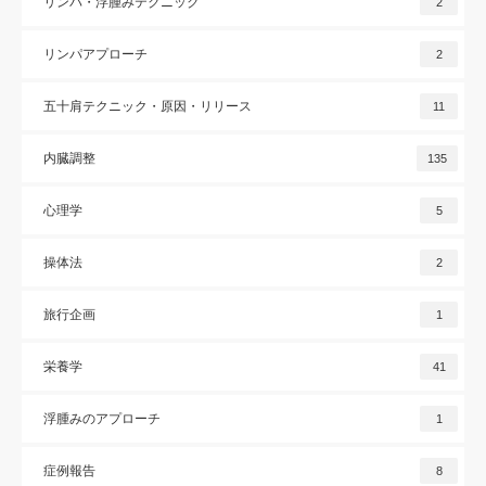
リンパ・浮腫みテクニック
2
リンパアプローチ
2
五十肩テクニック・原因・リリース
11
内臓調整
135
心理学
5
操体法
2
旅行企画
1
栄養学
41
浮腫みのアプローチ
1
症例報告
8