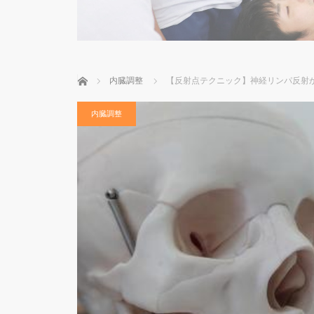
ホーム
内臓調整
【反射点テクニック】神経リンパ反射
内臓調整