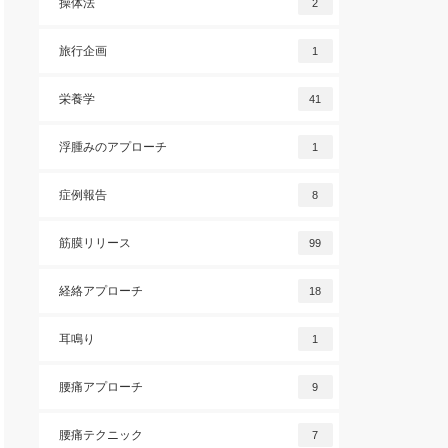
操体法
2
旅行企画
1
栄養学
41
浮腫みのアプローチ
1
症例報告
8
筋膜リリース
99
経絡アプローチ
18
耳鳴り
1
腰痛アプローチ
9
腰痛テクニック
7