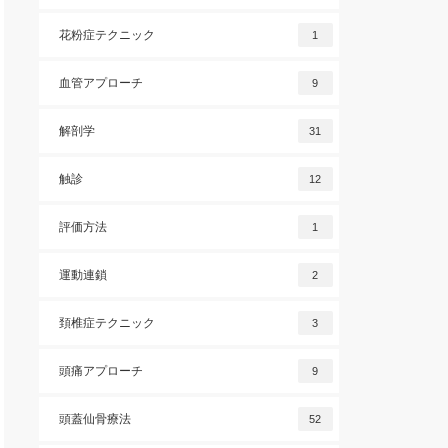
花粉症テクニック
1
血管アプローチ
9
解剖学
31
触診
12
評価方法
1
運動連鎖
2
頚椎症テクニック
3
頭痛アプローチ
9
頭蓋仙骨療法
52