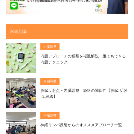
関連記事
内臓調整
内臓アプローチの種類を複数解説 誰でもできる
内臓テクニック
内臓調整
脾臓反射点～内臓調整 経絡の関係性【脾臓₋反射
点₋経絡】
内臓調整
神経リンパ反射からのオススメアプローチ一覧