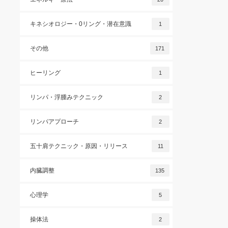
キネシオロジー・0リング・潜在意識
1
その他
171
ヒーリング
1
リンパ・浮腫みテクニック
2
リンパアプローチ
2
五十肩テクニック・原因・リリース
11
内臓調整
135
心理学
5
操体法
2