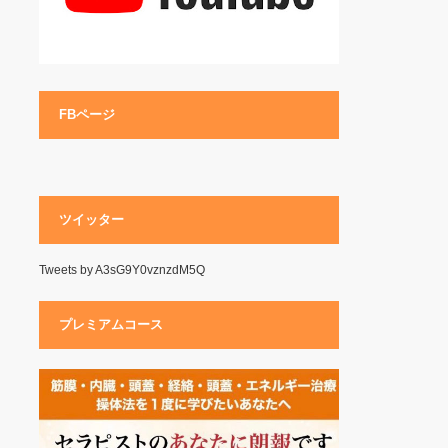
FBページ
ツイッター
Tweets by A3sG9Y0vznzdM5Q
プレミアムコース