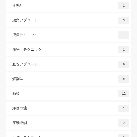
耳鳴り
1
腰痛アプローチ
9
腰痛テクニック
7
花粉症テクニック
1
血管アプローチ
9
解剖学
31
触診
12
評価方法
1
運動連鎖
2