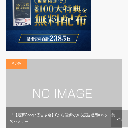
その他
「【最新Google広告攻略】0から理解できる広告運用×ネット集
施術メルマガ
公式LINE @
公式YouTube
インスタグラム
代表プロフィー
セミナー案内
客セミナー」
ル