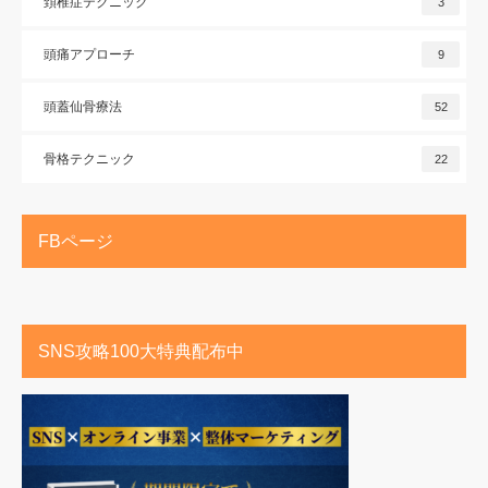
頚椎症テクニック
3
頭痛アプローチ
9
頭蓋仙骨療法
52
骨格テクニック
22
FBページ
SNS攻略100大特典配布中