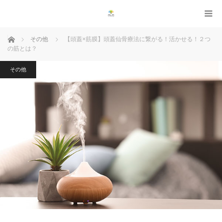
ホーム
その他
【頭蓋×筋膜】頭蓋仙骨療法に繋がる！活かせる！２つ
の筋とは？
その他