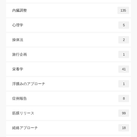
内臓調整
135
心理学
5
操体法
2
旅行企画
1
栄養学
41
浮腫みのアプローチ
1
症例報告
8
筋膜リリース
99
経絡アプローチ
18