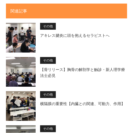
関連記事
その他
アキレス腱炎に頭を抱えるセラピストへ
その他
【骨リリース】胸骨の解剖学と触診・新人理学療
法士必見
その他
横隔膜の重要性【内臓との関連、可動力、作用】
その他