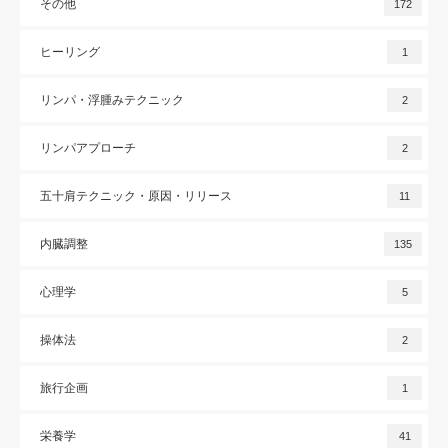
その他
172
ヒーリング
1
リンパ・浮腫みテクニック
2
リンパアプローチ
2
五十肩テクニック・原因・リリース
11
内臓調整
135
心理学
5
操体法
2
旅行企画
1
栄養学
41