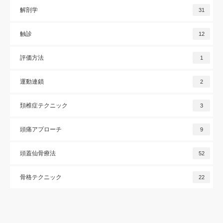
解剖学
31
触診
12
評価方法
1
運動連鎖
2
頚椎症テクニック
3
頭痛アプローチ
9
頭蓋仙骨療法
52
骨格テクニック
22