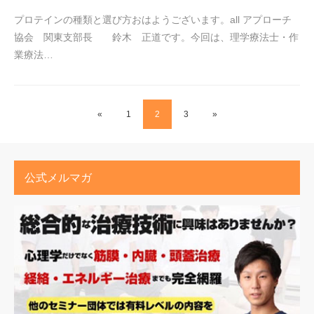
プロテインの種類と選び方おはようございます。all アプローチ
協会 関東支部長 鈴木 正道です。今回は、理学療法士・作
業療法…
«
1
2
3
»
公式メルマガ