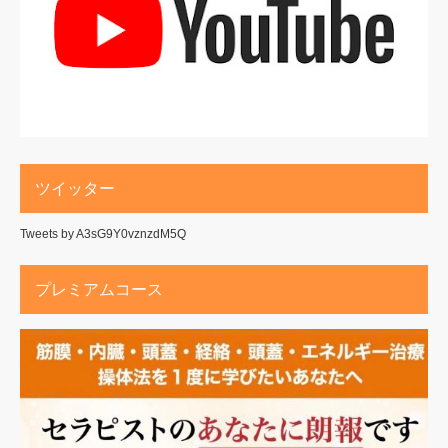
ツイッター
Tweets by A3sG9Y0vznzdM5Q
プレミアムコース