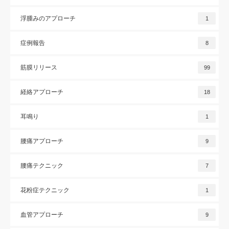
浮腫みのアプローチ
1
症例報告
8
筋膜リリース
99
経絡アプローチ
18
耳鳴り
1
腰痛アプローチ
9
腰痛テクニック
7
花粉症テクニック
1
血管アプローチ
9