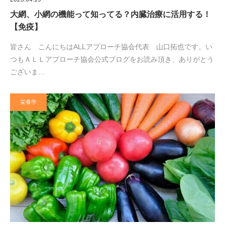
大網、小網の機能って知ってる？内臓治療に活用する！
【免疫】
皆さん こんにちはALLアプローチ協会代表 山口拓也です。い
つもＡＬＬアプローチ協会公式ブログをお読み頂き、ありがとう
ございま…
栄養学