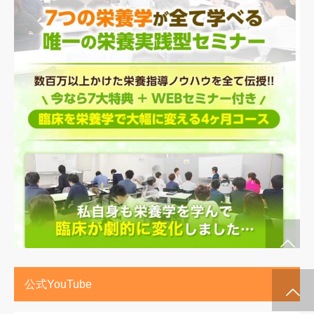
公式YouTube
施術メルマガ
公式LINE @
公式YouTube
インスタグラム
代表プロフィー
セミナー案内
ル