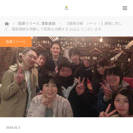
ホーム
筋膜リリース
,
運動連鎖
【腰痛治療 パートⅠ】腰痛に対し
て、運動連鎖を理解して筋膜を治療する おはようございます。
筋膜リリース
2024.02.3