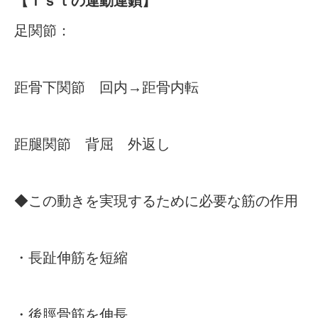
【Ｔｓｔの運動連鎖】
足関節：
距骨下関節 回内→距骨内転
距腿関節 背屈 外返し
◆この動きを実現するために必要な筋の作用
・長趾伸筋を短縮
・後脛骨筋を伸長