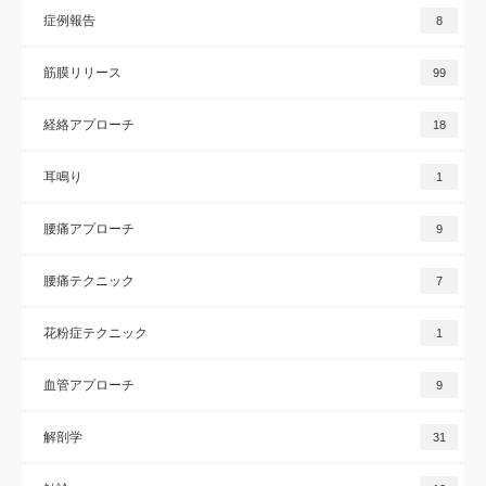
症例報告
8
筋膜リリース
99
経絡アプローチ
18
耳鳴り
1
腰痛アプローチ
9
腰痛テクニック
7
花粉症テクニック
1
血管アプローチ
9
解剖学
31