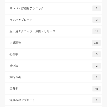
リンパ・浮腫みテクニック
2
リンパアプローチ
2
五十肩テクニック・原因・リリース
11
内臓調整
135
心理学
5
操体法
2
旅行企画
1
栄養学
41
浮腫みのアプローチ
1