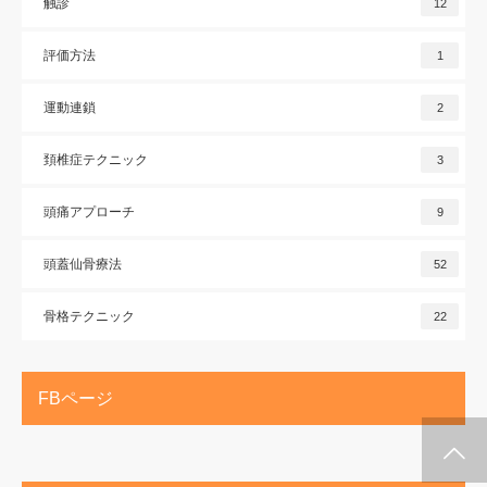
触診
12
評価方法
1
運動連鎖
2
頚椎症テクニック
3
頭痛アプローチ
9
頭蓋仙骨療法
52
骨格テクニック
22
FBページ
施術メルマガ
公式LINE @
公式YouTube
インスタグラム
代表プロフィー
セミナー案内
ル