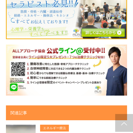
関連記事
施術メルマガ
公式LINE @
公式YouTube
インスタグラム
代表プロフィー
セミナー案内
エネルギー療法
ル