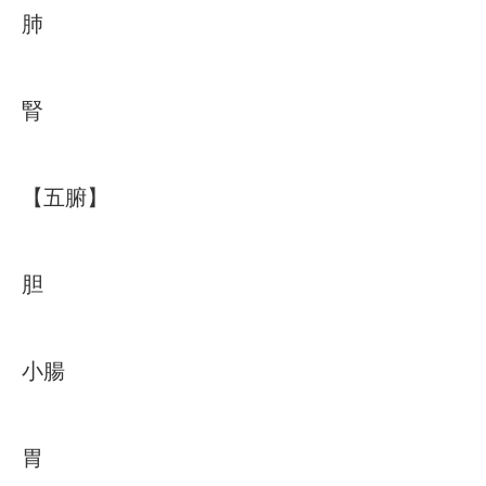
肺
腎
【五腑】
胆
小腸
胃